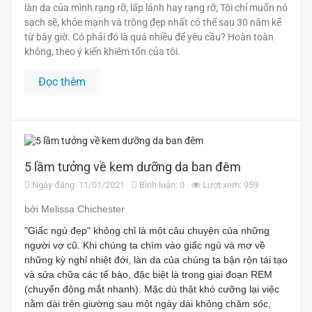
làn da của mình rạng rỡ, lấp lánh hay rạng rỡ; Tôi chỉ muốn nó
sạch sẽ, khỏe mạnh và trông đẹp nhất có thể sau 30 năm kể
từ bây giờ. Có phải đó là quá nhiều để yêu cầu? Hoàn toàn
không, theo ý kiến ​​khiêm tốn của tôi.
Đọc thêm
5 lầm tưởng về kem dưỡng da ban đêm
Ngày đăng: 11/01/2021
Bình luận: 0
Lượt xem: 959
bởi Melissa Chichester
"Giấc ngủ đẹp" không chỉ là một câu chuyện của những
người vợ cũ. Khi chúng ta chìm vào giấc ngủ và mơ về
những kỳ nghỉ nhiệt đới, làn da của chúng ta bận rộn tái tạo
và sửa chữa các tế bào, đặc biệt là trong giai đoạn REM
(chuyển động mắt nhanh). Mặc dù thật khó cưỡng lại việc
nằm dài trên giường sau một ngày dài không chăm sóc,