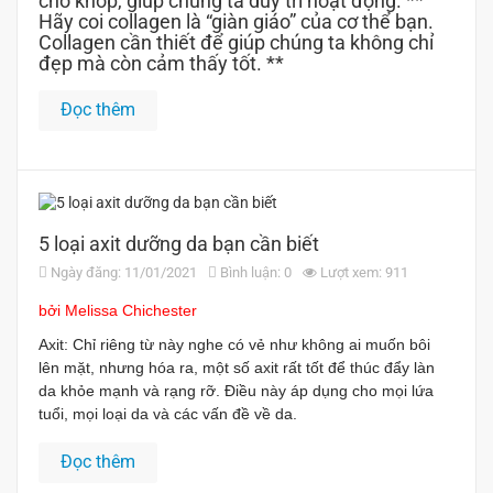
cho khớp, giúp chúng ta duy trì hoạt động. **
Hãy coi collagen là “giàn giáo” của cơ thể bạn.
Collagen cần thiết để giúp chúng ta không chỉ
đẹp mà còn cảm thấy tốt. **
Đọc thêm
5 loại axit dưỡng da bạn cần biết
Ngày đăng: 11/01/2021
Bình luận: 0
Lượt xem: 911
bởi Melissa Chichester
Axit: Chỉ riêng từ này nghe có vẻ như không ai muốn bôi
lên mặt, nhưng hóa ra, một số axit rất tốt để thúc đẩy làn
da khỏe mạnh và rạng rỡ. Điều này áp dụng cho mọi lứa
tuổi, mọi loại da và các vấn đề về da.
Đọc thêm