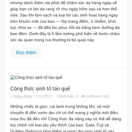
nhưng dành thêm vài phút để chăm sóc da hàng ngày sẽ
giúp bạn có làn da rạng rỡ cho ngày hôm sau và hơn thế
nữa. Sau khi làm sạch và loại bỏ các sinh hoạt hàng ngày
trên khuôn mặt của bạn — lớp trang điểm, ô nhiễm, khói
bụi, khói xe — đã đến lúc phục hồi da bằng kem dưỡng da
ban đêm. Dưới đây là 5 lầm tưởng phổ biến về bước chăm
sóc da quan trọng (và thường bị bỏ qua) này.
Đọc thêm
Công thức sinh tố táo quế
Ngày đăng: 11/01/2021
Bình luận: 0
Lượt xem: 842
Những chiếc lá giòn, cái lạnh trong không khí, và một
chuyến đi đến vườn táo chỉ có thể mang ý nghĩa một điều:
mùa thu đã đến rồi! Công thức đa năng này có thể dễ dàng
tùy chỉnh với loại táo yêu thích của bạn. Gala, Fuji và
Golden Delicious tăng thêm vị ngọt cho món sinh tố này,