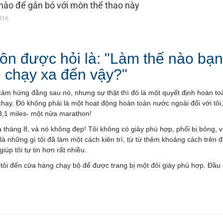
nào để gắn bó với môn thể thao này
816
luôn được hỏi là: "Làm thế nào bạ
ể chạy xa đến vậy?"
ảm hứng đằng sau nó, nhưng sự thật thì đó là một quyết định hoàn toà
chạy. Đó không phải là một hoạt động hoàn toàn nước ngoài đối với tôi
13,1 miles- một nửa marathon!
tháng 8, và nó không đẹp! Tôi không có giày phù hợp, phổi bị bỏng, và t
à những gì tôi đã làm một cách kiên trì, từ từ thêm khoảng cách trên đ
úp tôi tự tin hơn rất nhiều.
: tôi đến cửa hàng chạy bộ để được trang bị một đôi giày phù hợp. Đầu ó