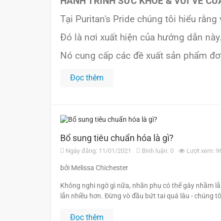
HÀNH TRÌNH SỨC KHỎE & VUI VẺ CỦ
Tại Puritan's Pride chúng tôi hiểu rằn
Đó là nơi xuất hiện của hướng dẫn này
Nó cung cấp các đề xuất sản phẩm đơn
Đọc thêm
Bổ sung tiêu chuẩn hóa là gì?
Ngày đăng: 11/01/2021
Bình luận: 0
Lượt xem: 9
bởi Melissa Chichester
Không nghi ngờ gì nữa, nhãn phụ có thể gây nhầm lẫ
lẫn nhiều hơn. Đừng vò đầu bứt tai quá lâu - chúng tô
Đọc thêm