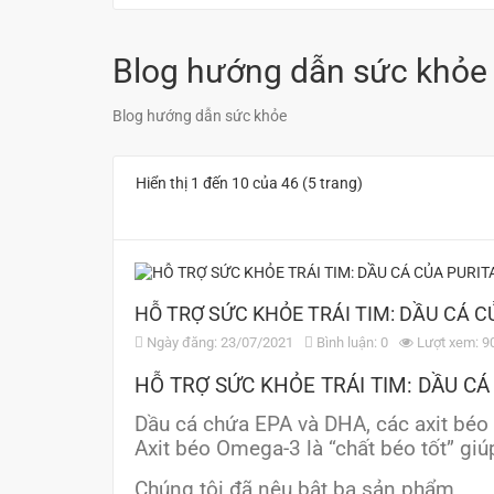
Blog hướng dẫn sức khỏe
Blog hướng dẫn sức khỏe
Hiển thị 1 đến 10 của 46 (5 trang)
HỖ TRỢ SỨC KHỎE TRÁI TIM: DẦU CÁ C
Ngày đăng: 23/07/2021
Bình luận: 0
Lượt xem: 9
HỖ TRỢ SỨC KHỎE TRÁI TIM: DẦU CÁ
Dầu cá chứa EPA và DHA, các axit béo 
Axit béo Omega-3 là “chất béo tốt” gi
Chúng tôi đã nêu bật ba sản phẩm