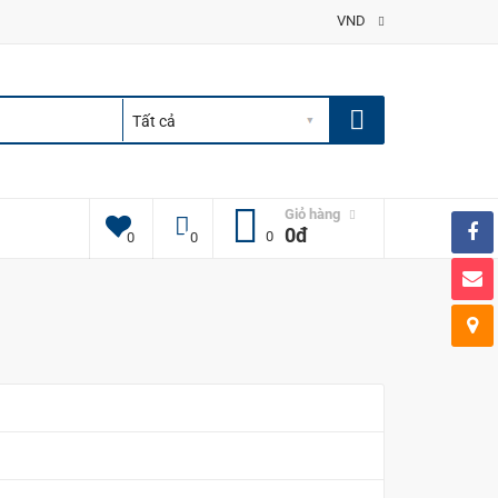
VND
Giỏ hàng
0đ
0
0
0