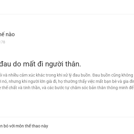
hế nào
178
 đau do mất đi người thân.
 lỗi và nhiều cảm xúc khác trong khi xử lý đau buồn. Đau buồn cũng khô
bởi nó, nhưng khi người lớn già đi, họ thường thấy việc mất bạn bè và gia
thể chất và tinh thần, và các bước tự chăm sóc bản thân thông minh để