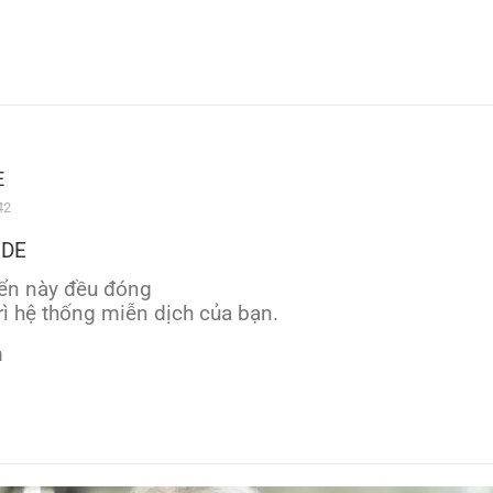
E
42
IDE
iển này đều đóng
trì hệ thống miễn dịch của bạn.
m