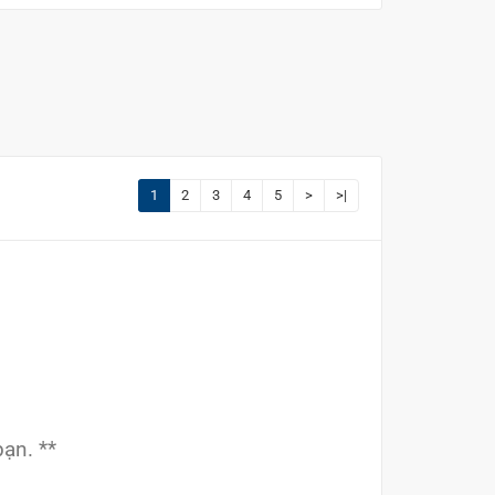
1
2
3
4
5
>
>|
ạn. **