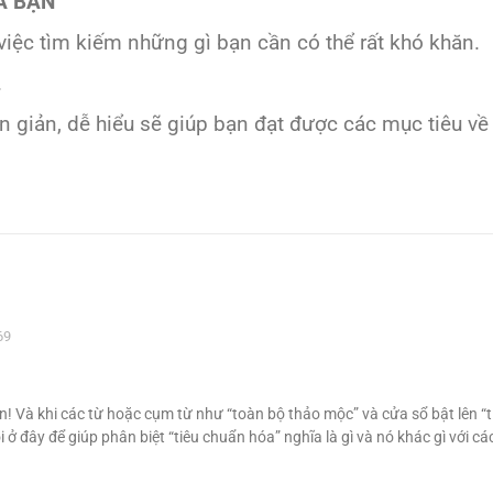
A BẠN
g việc tìm kiếm những gì bạn cần có thể rất khó khăn.
.
 giản, dễ hiểu sẽ giúp bạn đạt được các mục tiêu về
69
n! Và khi các từ hoặc cụm từ như “toàn bộ thảo mộc” và cửa sổ bật lên “
i ở đây để giúp phân biệt “tiêu chuẩn hóa” nghĩa là gì và nó khác gì với 