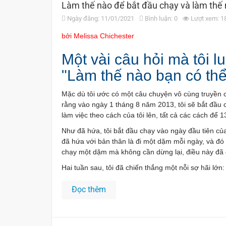
Làm thế nào để bắt đầu chạy và làm thế 
Ngày đăng: 11/01/2021
Bình luận: 0
Lượt xem: 1
bởi Melissa Chichester
Một vài câu hỏi mà tôi 
"Làm thế nào bạn có th
Mặc dù tôi ước có một câu chuyện vô cùng truyền c
rằng vào ngày 1 tháng 8 năm 2013, tôi sẽ bắt đầu 
làm việc theo cách của tôi lên, tất cả các cách để 
Như đã hứa, tôi bắt đầu chạy vào ngày đầu tiên của 
đã hứa với bản thân là đi một dặm mỗi ngày, và đó l
chạy một dặm mà không cần dừng lại, điều này đã gi
Hai tuần sau, tôi đã chiến thắng một nỗi sợ hãi lớn
Đọc thêm