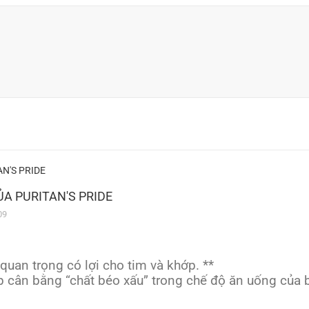
ỦA PURITAN'S PRIDE
09
quan trọng có lợi cho tim và khớp. **
úp cân bằng “chất béo xấu” trong chế độ ăn uống của b