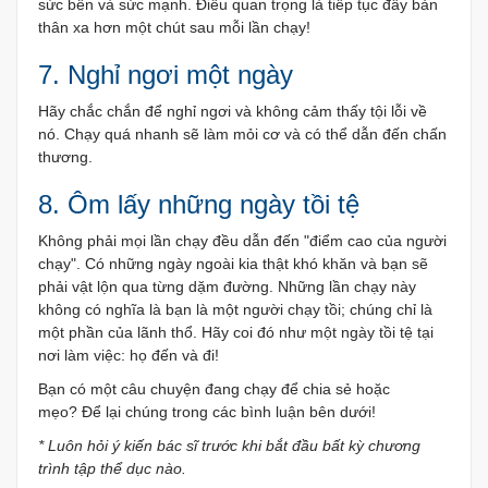
sức bền và sức mạnh. Điều quan trọng là tiếp tục đẩy bản
thân xa hơn một chút sau mỗi lần chạy!
7. Nghỉ ngơi một ngày
Hãy chắc chắn để nghỉ ngơi và không cảm thấy tội lỗi về
nó. Chạy quá nhanh sẽ làm mỏi cơ và có thể dẫn đến chấn
thương.
8. Ôm lấy những ngày tồi tệ
Không phải mọi lần chạy đều dẫn đến "điểm cao của người
chạy". Có những ngày ngoài kia thật khó khăn và bạn sẽ
phải vật lộn qua từng dặm đường. Những lần chạy này
không có nghĩa là bạn là một người chạy tồi; chúng chỉ là
một phần của lãnh thổ. Hãy coi đó như một ngày tồi tệ tại
nơi làm việc: họ đến và đi!
Bạn có một câu chuyện đang chạy để chia sẻ hoặc
mẹo? Để lại chúng trong các bình luận bên dưới!
* Luôn hỏi ý kiến ​​bác sĩ trước khi bắt đầu bất kỳ chương
trình tập thể dục nào.