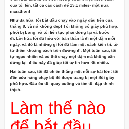
của tôi lên, tất cả các cách để 13,1 miles- một nửa
marathon!
Như đã hứa, tôi bắt đầu chạy vào ngày đầu tiên của
tháng 8, và nó không đẹp! Tôi không có giày phù hợp,
phổi bị bỏng, và tôi liên tục phải dừng lại và bước
đi. Lời hứa tôi đã hứa với bản thân là đi một dặm mỗi
ngày, và đó là những gì tôi đã làm một cách kiên trì, từ
từ thêm khoảng cách trên đường đi. Một tuần sau, tôi
tự ngạc nhiên và có thể chạy một dặm mà không cần
dừng lại, điều này đã giúp tôi tự tin hơn rất nhiều.
Hai tuần sau, tôi đã chiến thắng một nỗi sợ hãi lớn: tôi
đến cửa hàng chạy bộ để được trang bị một đôi giày
phù hợp. Đầu óc tôi quay cuồng và tim tôi đập thình
thịch-
Làm thế nào
để bắt đầu