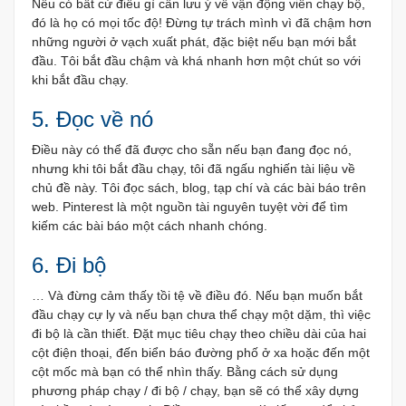
Nếu có bất cứ điều gì cần lưu ý về vận động viên chạy bộ,
đó là họ có mọi tốc độ! Đừng tự trách mình vì đã chậm hơn
những người ở vạch xuất phát, đặc biệt nếu bạn mới bắt
đầu. Tôi bắt đầu chậm và khá nhanh hơn một chút so với
khi bắt đầu chạy.
5. Đọc về nó
Điều này có thể đã được cho sẵn nếu bạn đang đọc nó,
nhưng khi tôi bắt đầu chạy, tôi đã ngấu nghiến tài liệu về
chủ đề này. Tôi đọc sách, blog, tạp chí và các bài báo trên
web. Pinterest là một nguồn tài nguyên tuyệt vời để tìm
kiếm các bài báo một cách nhanh chóng.
6. Đi bộ
… Và đừng cảm thấy tồi tệ về điều đó. Nếu bạn muốn bắt
đầu chạy cự ly và nếu bạn chưa thể chạy một dặm, thì việc
đi bộ là cần thiết. Đặt mục tiêu chạy theo chiều dài của hai
cột điện thoại, đến biển báo đường phố ở xa hoặc đến một
cột mốc mà bạn có thể nhìn thấy. Bằng cách sử dụng
phương pháp chạy / đi bộ / chạy, bạn sẽ có thể xây dựng