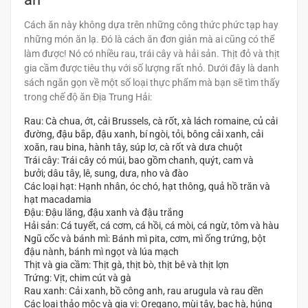
Cách ăn này không dựa trên những công thức phức tạp hay
những món ăn lạ. Đó là cách ăn đơn giản mà ai cũng có thể
làm được! Nó có nhiều rau, trái cây và hải sản. Thịt đỏ và thịt
gia cầm được tiêu thụ với số lượng rất nhỏ. Dưới đây là danh
sách ngắn gọn về một số loại thực phẩm mà bạn sẽ tìm thấy
trong chế độ ăn Địa Trung Hải:
Rau: Cà chua, ớt, cải Brussels, cà rốt, xà lách romaine, củ cải
đường, đậu bắp, đậu xanh, bí ngòi, tỏi, bông cải xanh, cải
xoăn, rau bina, hành tây, súp lơ, cà rốt và dưa chuột
Trái cây: Trái cây có múi, bao gồm chanh, quýt, cam và
bưởi; dâu tây, lê, sung, dưa, nho và đào
Các loại hạt: Hạnh nhân, óc chó, hạt thông, quả hồ trăn và
hạt macadamia
Đậu: Đậu lăng, đậu xanh và đậu trắng
Hải sản: Cá tuyết, cá cơm, cá hồi, cá mòi, cá ngừ, tôm và hàu
Ngũ cốc và bánh mì: Bánh mì pita, cơm, mì ống trứng, bột
đậu nành, bánh mì ngọt và lúa mạch
Thịt và gia cầm: Thịt gà, thịt bò, thịt bê và thịt lợn
Trứng: Vịt, chim cút và gà
Rau xanh: Cải xanh, bồ công anh, rau arugula và rau dền
Các loại thảo mộc và gia vị: Oregano, mùi tây, bạc hà, húng