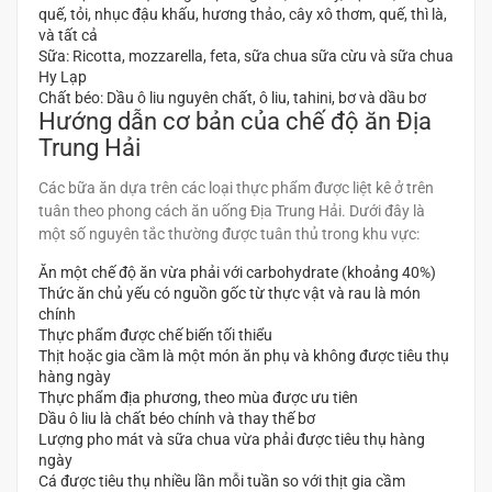
quế, tỏi, nhục đậu khấu, hương thảo, cây xô thơm, quế, thì là,
và tất cả
Sữa: Ricotta, mozzarella, feta, sữa chua sữa cừu và sữa chua
Hy Lạp
Chất béo: Dầu ô liu nguyên chất, ô liu, tahini, bơ và dầu bơ
Hướng dẫn cơ bản của chế độ ăn Địa
Trung Hải
Các bữa ăn dựa trên các loại thực phẩm được liệt kê ở trên
tuân theo phong cách ăn uống Địa Trung Hải. Dưới đây là
một số nguyên tắc thường được tuân thủ trong khu vực:
Ăn một chế độ ăn vừa phải với carbohydrate (khoảng 40%)
Thức ăn chủ yếu có nguồn gốc từ thực vật và rau là món
chính
Thực phẩm được chế biến tối thiểu
Thịt hoặc gia cầm là một món ăn phụ và không được tiêu thụ
hàng ngày
Thực phẩm địa phương, theo mùa được ưu tiên
Dầu ô liu là chất béo chính và thay thế bơ
Lượng pho mát và sữa chua vừa phải được tiêu thụ hàng
ngày
Cá được tiêu thụ nhiều lần mỗi tuần so với thịt gia cầm