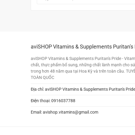
aviSHOP Vitamins & Supplements Puritan's 
aviSHOP Vitamins & Supplements Puritan's Pride - Vita
chất, thực phẩm bổ sung, những chất lành mạnh cho sứ
trong hơn 48 năm qua tại Hoa Kỳ và trên toàn cầu. TU
TOÀN QUỐC
Địa chỉ: aviSHOP Vitamins & Supplements Puritan's Prid
Điện thoại:
0916037788
Email:
avishop.vitamins@gmail.com