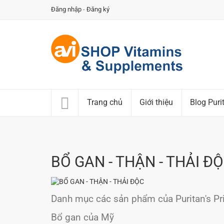
Đăng nhập
-
Đăng ký
Trang chủ
Giới thiệu
Blog Puri
BỔ GAN - THẬN - THẢI Đ
Danh mục các sản phẩm của Puritan's Pr
Bổ gan của Mỹ