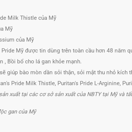
ide Milk Thistle của Mỹ
của Mỹ
tassium của Mỹ
 Pride Mỹ được tin dùng trên toàn cầu hơn 48 năm q
an , Bồi bổ cho lá gan khỏe mạnh.
sẽ giúp bào mòn dần sỏi thận, sỏi mật thu nhỏ kích t
an's Pride Milk Thistle, Puritan's Pride L-Arginine, P
ản xuất tại các cơ sở sản xuất của NBTY tại Mỹ và tấ
 độc gan của Mỹ