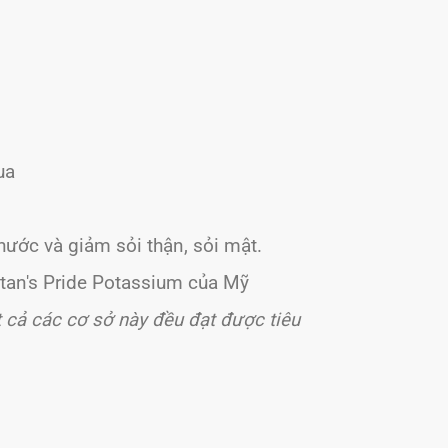
ua
hước và giảm sỏi thận, sỏi mật.
uritan's Pride Potassium của Mỹ
t cả các cơ sở này đều đạt được tiêu