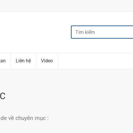
tan
Liên hệ
Video
ỘC
ide về chuyên mục :