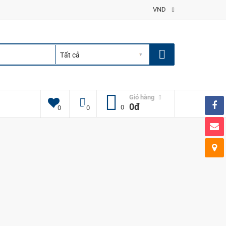
VND
Giỏ hàng
0đ
0
0
0