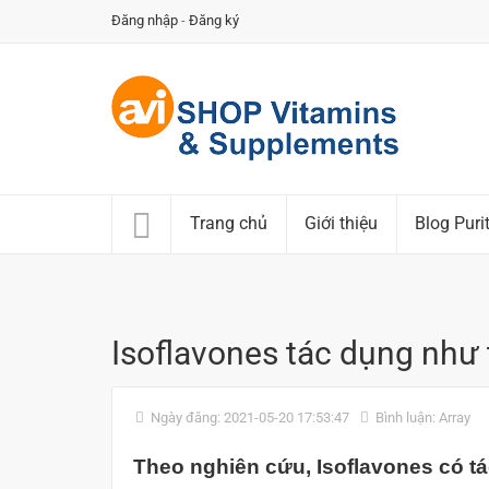
Đăng nhập
-
Đăng ký
Trang chủ
Giới thiệu
Blog Puri
Isoflavones tác dụng như 
Ngày đăng: 2021-05-20 17:53:47
Bình luận: Array
Theo nghiên cứu,
Isoflavones
có t