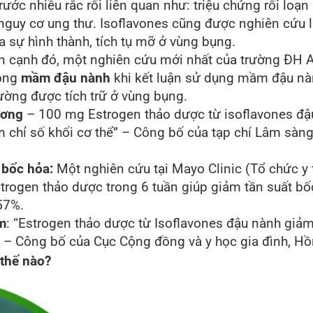
ước nhiều rắc rối liên quan như: triệu chứng rối loạn 
guy cơ ung thư. Isoflavones cũng được nghiên cứu là
 sự hình thành, tích tụ mỡ ở vùng bụng.
 cạnh đó, một nghiên cứu mới nhất của trường ĐH 
rong
mầm đậu nành
khi kết luận sử dụng mầm đậu nà
ờng được tích trữ ở vùng bụng.
ương
– 100 mg Estrogen thảo dược từ isoflavones đậu
chỉ số khối cơ thể” – Công bố của tạp chí Lâm sàng 
 bốc hỏa:
Một nghiên cứu tại Mayo Clinic (Tổ chức y t
strogen thảo dược trong 6 tuần giúp giảm tần suất b
57%.
m
: “Estrogen thảo dược từ Isoflavones đậu nành giả
es” – Công bố của Cục Cộng đồng và y học gia đình, 
 thế nào?