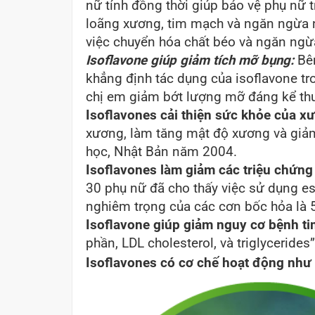
nữ tính đồng thời giúp bảo vệ phụ nữ tr
loãng xương, tim mạch và ngăn ngừa n
việc chuyển hóa chất béo và ngăn ngừa
Isoflavone giúp giảm tích mỡ bụng:
Bên
khẳng định tác dụng của isoflavone t
chị em giảm bớt lượng mỡ đáng kể thư
Isoflavones cải thiện sức khỏe của x
xương, làm tăng mật độ xương và giảm 
học, Nhật Bản năm 2004.
Isoflavones làm giảm các triệu chứng
30 phụ nữ đã cho thấy việc sử dụng e
nghiêm trọng của các cơn bốc hỏa là 
Isoflavone giúp giảm nguy cơ bệnh ti
phần, LDL cholesterol, và triglycerid
Isoflavones có cơ chế hoạt động như