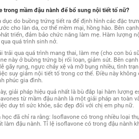
e trong mầm đậu nành để bổ sung nội tiết tố nữ?
h dục do buồng trứng tiết ra để định hình các đặc tr
nước cho làn da, cơ thể mềm mại, hồng hào. Bên cạnh đ
phát triển, đảm bảo chức năng làm mẹ. Hàm lượng nội
 qua quá trình sinh nở.
ải trải qua quá trình mang thai, làm mẹ (cho con bú 
ne này ở buồng trứng bị rối loạn, giảm sút. Bên cạnh
dễ gãy rụng, ngực chảy xệ và mỡ bụng nhiều, tình t
iệc suy giảm nội tiết tố trong cơ thể. Điều này khôn
h phúc gia đình.
y, giải pháp hiệu quả nhất là bù đắp lại hàm lượng e
flavones từ mầm đậu nành là một giải pháp an toàn và
việc duy trì sức khỏe, sắc đẹp đối với chị em phụ nữ.
học đã chỉ ra rằng: Isoflavone có trong nhiều loại t
 làm đậu nành. Tỉ lệ isoflavone có trong đậu nành kh