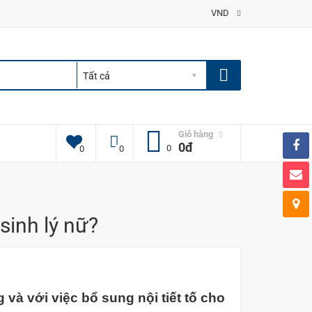
VND
Giỏ hàng
0đ
0
0
0
sinh lý nữ?
và với việc bổ sung nội tiết tố cho