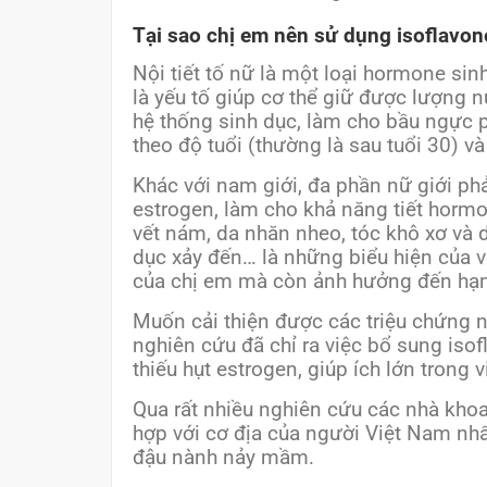
Tại sao chị em nên sử dụng isoflavon
Nội tiết tố nữ là một loại hormone sin
là yếu tố giúp cơ thể giữ được lượng 
hệ thống sinh dục, làm cho bầu ngực 
theo độ tuổi (thường là sau tuổi 30) và
Khác với nam giới, đa phần nữ giới ph
estrogen, làm cho khả năng tiết hormo
vết nám, da nhăn nheo, tóc khô xơ và 
dục xảy đến… là những biểu hiện của v
của chị em mà còn ảnh hưởng đến hạn
Muốn cải thiện được các triệu chứng nà
nghiên cứu đã chỉ ra việc bổ sung iso
thiếu hụt estrogen, giúp ích lớn trong 
Qua rất nhiều nghiên cứu các nhà khoa 
hợp với cơ địa của người Việt Nam nhất
đậu nành nảy mầm.