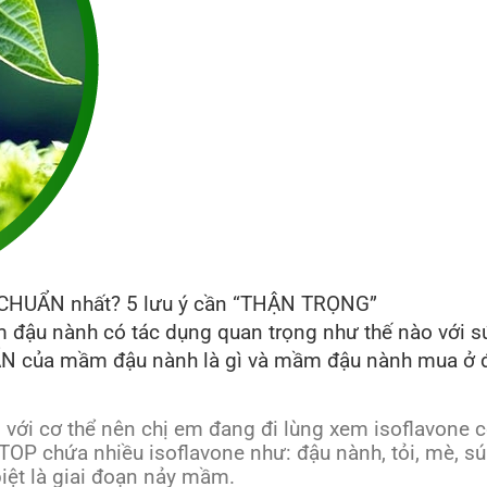
 CHUẨN nhất? 5 lưu ý cần “THẬN TRỌNG”
đậu nành có tác dụng quan trọng như thế nào với s
UẨN của mầm đậu nành là gì và mầm đậu nành mua ở
 với cơ thể nên chị em đang đi lùng xem isoflavone 
OP chứa nhiều isoflavone như: đậu nành, tỏi, mè, súp
biệt là giai đoạn nảy mầm.