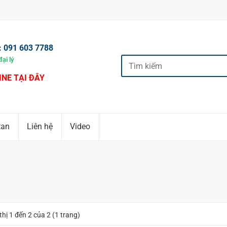
:
091 603 7788
ại lý
INE TẠI ĐÂY
tan
Liên hệ
Video
thị 1 đến 2 của 2 (1 trang)