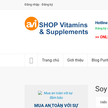
Đăng nhập
-
Đăng ký
Hotline
Đăng ký đ
>> ONL
Trang chủ
Giới thiệu
Blog Puri
Soy
Hiển 
MUA AN TOÀN VỚI SỰ