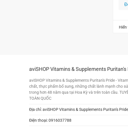
Đ
Hiển 
aviSHOP Vitamins & Supplements Puritan's 
aviSHOP Vitamins & Supplements Puritan's Pride - Vita
chất, thực phẩm bổ sung, những chất lành mạnh cho sứ
trong hơn 48 năm qua tại Hoa Kỳ và trên toàn cầu. TU
TOÀN QUỐC
Địa chỉ: aviSHOP Vitamins & Supplements Puritan's Prid
Điện thoại:
0916037788