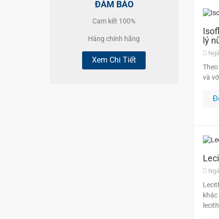
ĐẢM BẢO
Cam kết 100%
Isof
Hàng chính hãng
lý n
Ngà
Xem Chi Tiết
Theo 
và vớ
Đ
Leci
Ngà
Lecit
khác 
lecit