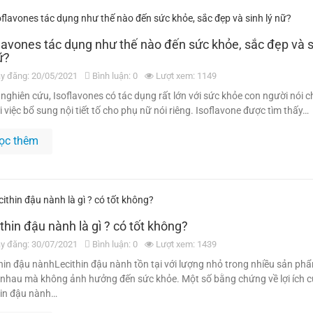
lavones tác dụng như thế nào đến sức khỏe, sắc đẹp và 
ữ?
y đăng: 20/05/2021
Bình luận: 0
Lượt xem: 1149
nghiên cứu, Isoflavones có tác dụng rất lớn với sức khỏe con người nói 
i việc bổ sung nội tiết tố cho phụ nữ nói riêng. Isoflavone được tìm thấy…
ọc thêm
thin đậu nành là gì ? có tốt không?
y đăng: 30/07/2021
Bình luận: 0
Lượt xem: 1439
hin đậu nànhLecithin đậu nành tồn tại với lượng nhỏ trong nhiều sản ph
nhau mà không ảnh hưởng đến sức khỏe. Một số bằng chứng về lợi ích 
hin đậu nành…