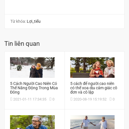
Từ khóa:
Lợi_tiểu
Tin liên quan
5 Cách Người Cao Niên Có
5 cách để người cao niên
Thể Năng Động Trong Mùa
có thể xoa dịu cảm giác cô
Đông
đơn và cô lập
2021-01-11 17:34:35
0
2020-08-19 15:19:52
0