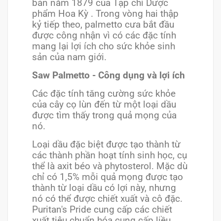
bản năm 1879 của Tạp chí Dược
phẩm Hoa Kỳ . Trong vòng hai thập
kỷ tiếp theo, palmetto cưa bắt đầu
được công nhận vì có các đặc tính
mang lại lợi ích cho sức khỏe sinh
sản của nam giới.
Saw Palmetto - Công dụng và lợi ích
Các đặc tính tăng cường sức khỏe
của cây cọ lùn đến từ một loại dầu
được tìm thấy trong quả mọng của
nó.
Loại dầu đặc biệt được tạo thành từ
các thành phần hoạt tính sinh học, cụ
thể là axit béo và phytosterol. Mặc dù
chỉ có 1,5% mỗi quả mọng được tạo
thành từ loại dầu có lợi này, nhưng
nó có thể được chiết xuất và cô đặc.
Puritan's Pride cung cấp các chiết
xuất tiêu chuẩn hóa cung cấp liều