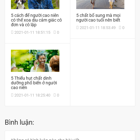
5 cách để người cao niên
5 chất bổ sung mà mọi
có thể xoa dịu cảm giác cô
người cao tuổi nên biết
đơn và cô lập
2021-01-11 18:53:49
0
2021-01-11 18:51:15
0
5 Thiếu hụt chất dinh
dưỡng phổ biến ở người
cao niên
2021-01-11 18:25:40
0
Bình luận: