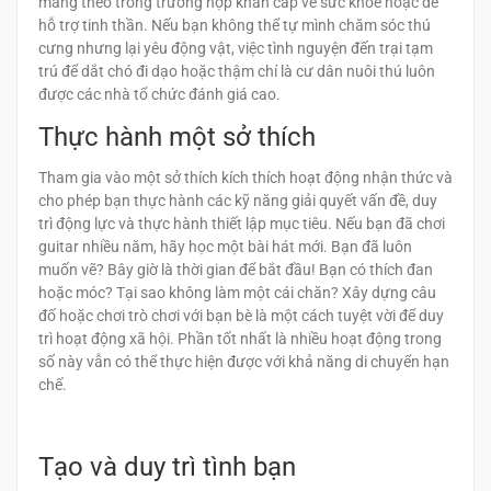
mang theo trong trường hợp khẩn cấp về sức khỏe hoặc để
hỗ trợ tinh thần. Nếu bạn không thể tự mình chăm sóc thú
cưng nhưng lại yêu động vật, việc tình nguyện đến trại tạm
trú để dắt chó đi dạo hoặc thậm chí là cư dân nuôi thú luôn
được các nhà tổ chức đánh giá cao.
Thực hành một sở thích
Tham gia vào một sở thích kích thích hoạt động nhận thức và
cho phép bạn thực hành các kỹ năng giải quyết vấn đề, duy
trì động lực và thực hành thiết lập mục tiêu. Nếu bạn đã chơi
guitar nhiều năm, hãy học một bài hát mới. Bạn đã luôn
muốn vẽ? Bây giờ là thời gian để bắt đầu! Bạn có thích đan
hoặc móc? Tại sao không làm một cái chăn? Xây dựng câu
đố hoặc chơi trò chơi với bạn bè là một cách tuyệt vời để duy
trì hoạt động xã hội. Phần tốt nhất là nhiều hoạt động trong
số này vẫn có thể thực hiện được với khả năng di chuyển hạn
chế.
Tạo và duy trì tình bạn