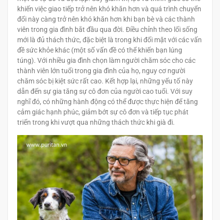
khiến việc giao tiếp trở nên khó khăn hơn và quá trình chuyển
đổi này càng trở nên khó khăn hơn khi bạn bè và các thành
viên trong gia đình bắt đầu qua đời. Điều chỉnh theo lối sống
mới là đủ thách thức, đặc biệt là trong khi đối mặt với các vấn
đề sức khỏe khác (một số vấn đề có thể khiến bạn lúng
túng). Với nhiều gia đình chọn làm người chăm sóc cho các
thành viên lớn tuổi trong gia đình của họ, nguy cơ người
chăm sóc bị kiệt sức rất cao. Kết hợp lại, những yếu tố này
dẫn đến sự gia tăng sự cô đơn của người cao tuổi. Với suy
nghĩ đó, có những hành động có thể được thực hiện để tăng
cảm giác hạnh phúc, giảm bớt sự cô đơn và tiếp tục phát
triển trong khi vượt qua những thách thức khi già đi.