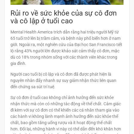
Rủi ro về sức khỏe của sự cô đơn
và cô lập ở tuổi cao
Mental Health America trích dẫn rằng hai triệu người Mỹ từ
65 tuổi trở lên bị trầm cảm, và bệnh này phổ biến hơn ở nam
giới. Ngoài ra, một nghiên cứu của Đại học San Francisco tiết
lộ rằng 43% người lớn được khảo sát cảm thấy cô đơn, mặc
dù có 18% trong nhóm sống với các thành viên khác trong
gia đình.
Người cao tuổi bị cô lập và cô đơn đã được phát hiện là
nguyên nhân đẩy nhanh sự suy giảm nhận thức liên quan
đến chứng sa sút trí tuệ.
Sự cô đơn ở tuổi cao không chỉ ảnh hưởng đến sức khỏe
nhận thức mà còn có những tác động về thể chất. Cảm giác
đi kèm với sự cô đơn có thể khiến các cá nhân tham gia vào
các hành vi không lành mạnh ảnh hưởng đến sức khỏe thể
chất, bao gồm tăng uống rượu và ít hoạt động thể chất
hơn. Đổi lại, những hành vi này có thể dẫn đến khó khăn hơn