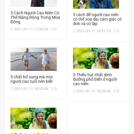
5 Cách Người Cao Niên Có
5 cách để người cao niên
Thể Năng Động Trong Mùa
có thể xoa dịu cảm giác cô
Đông
đơn và cô lập
2021-01-11 17:34:35
0
2021-01-11 18:51:15
0
5 Thiếu hụt chất dinh
5 chất bổ sung mà mọi
dưỡng phổ biến ở người
người cao tuổi nên biết
cao niên
2021-01-11 18:53:49
0
2021-01-11 18:25:40
0