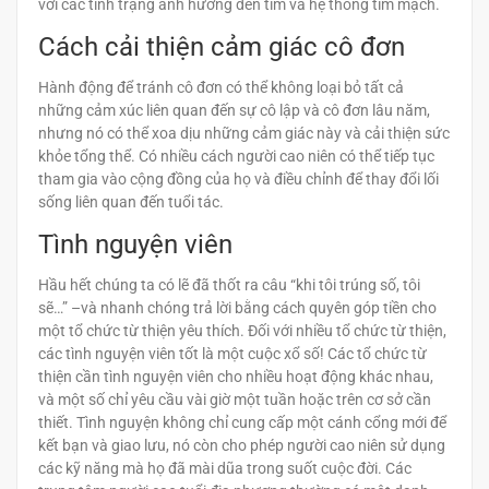
với các tình trạng ảnh hưởng đến tim và hệ thống tim mạch.
Cách cải thiện cảm giác cô đơn
Hành động để tránh cô đơn có thể không loại bỏ tất cả
những cảm xúc liên quan đến sự cô lập và cô đơn lâu năm,
nhưng nó có thể xoa dịu những cảm giác này và cải thiện sức
khỏe tổng thể. Có nhiều cách người cao niên có thể tiếp tục
tham gia vào cộng đồng của họ và điều chỉnh để thay đổi lối
sống liên quan đến tuổi tác.
Tình nguyện viên
Hầu hết chúng ta có lẽ đã thốt ra câu “khi tôi trúng số, tôi
sẽ…” –và nhanh chóng trả lời bằng cách quyên góp tiền cho
một tổ chức từ thiện yêu thích. Đối với nhiều tổ chức từ thiện,
các tình nguyện viên tốt là một cuộc xổ số! Các tổ chức từ
thiện cần tình nguyện viên cho nhiều hoạt động khác nhau,
và một số chỉ yêu cầu vài giờ một tuần hoặc trên cơ sở cần
thiết. Tình nguyện không chỉ cung cấp một cánh cổng mới để
kết bạn và giao lưu, nó còn cho phép người cao niên sử dụng
các kỹ năng mà họ đã mài dũa trong suốt cuộc đời. Các