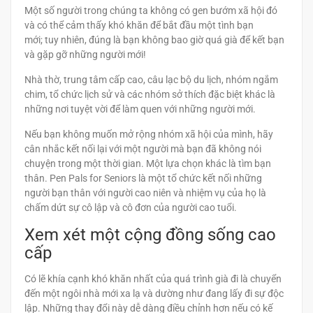
Một số người trong chúng ta không có gen bướm xã hội đó
và có thể cảm thấy khó khăn để bắt đầu một tình bạn
mới; tuy nhiên, đúng là bạn không bao giờ quá già để kết bạn
và gặp gỡ những người mới!
Nhà thờ, trung tâm cấp cao, câu lạc bộ du lịch, nhóm ngắm
chim, tổ chức lịch sử và các nhóm sở thích đặc biệt khác là
những nơi tuyệt vời để làm quen với những người mới.
Nếu bạn không muốn mở rộng nhóm xã hội của mình, hãy
cân nhắc kết nối lại với một người mà bạn đã không nói
chuyện trong một thời gian. Một lựa chọn khác là tìm bạn
thân. Pen Pals for Seniors là một tổ chức kết nối những
người bạn thân với người cao niên và nhiệm vụ của họ là
chấm dứt sự cô lập và cô đơn của người cao tuổi.
Xem xét một cộng đồng sống cao
cấp
Có lẽ khía cạnh khó khăn nhất của quá trình già đi là chuyển
đến một ngôi nhà mới xa lạ và dường như đang lấy đi sự độc
lập. Những thay đổi này dễ dàng điều chỉnh hơn nếu có kế