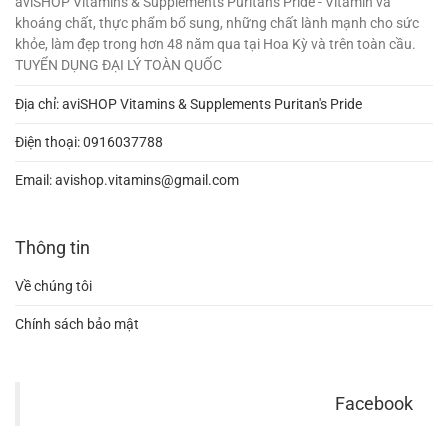
aviSHOP Vitamins & Supplements Puritan's Pride - Vitamin và
khoáng chất, thực phẩm bổ sung, những chất lành mạnh cho sức
khỏe, làm đẹp trong hơn 48 năm qua tại Hoa Kỳ và trên toàn cầu.
TUYỂN DỤNG ĐẠI LÝ TOÀN QUỐC
Địa chỉ: aviSHOP Vitamins & Supplements Puritan's Pride
Điện thoại:
0916037788
Email:
avishop.vitamins@gmail.com
Thông tin
Về chúng tôi
Chính sách bảo mật
Facebook