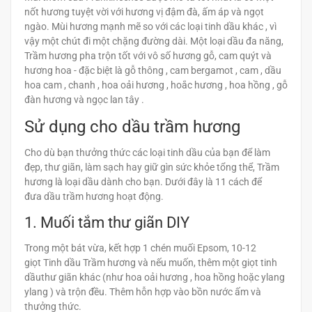
nốt hương tuyệt vời với hương vị đậm đà, ấm áp và ngọt
ngào. Mùi hương mạnh mẽ so với các loại tinh dầu khác , vì
vậy một chút đi một chặng đường dài. Một loại dầu đa năng,
Trầm hương pha trộn tốt với vô số hương gỗ, cam quýt và
hương hoa - đặc biệt là gỗ thông , cam bergamot , cam , dầu
hoa cam , chanh , hoa oải hương , hoắc hương , hoa hồng , gỗ
đàn hương và ngọc lan tây .
Sử dụng cho dầu trầm hương
Cho dù bạn thưởng thức các loại tinh dầu của bạn để làm
đẹp, thư giãn, làm sạch hay giữ gìn sức khỏe tổng thể, Trầm
hương là loại dầu dành cho bạn. Dưới đây là 11 cách để
đưa dầu trầm hương hoạt động.
1. Muối tắm thư giãn DIY
Trong một bát vừa, kết hợp 1 chén muối Epsom, 10-12
giọt Tinh dầu Trầm hương và nếu muốn, thêm một giọt tinh
dầuthư giãn khác (như hoa oải hương , hoa hồng hoặc ylang
ylang ) và trộn đều. Thêm hỗn hợp vào bồn nước ấm và
thưởng thức.