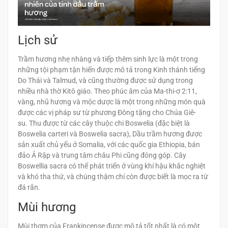
Lịch sử
Trầm hương nhẹ nhàng và tiếp thêm sinh lực là một trong
những tội phạm tận hiến được mô tả trong Kinh thánh tiếng
Do Thái và Talmud, và cũng thường được sử dụng trong
nhiều nhà thờ Kitô giáo. Theo phúc âm của Ma-thi-ơ 2:11,
vàng, nhũ hương và mộc dược là một trong những món quà
được các vị pháp sư từ phương Đông tặng cho Chúa Giê-
su. Thu được từ các cây thuộc chi Boswelia (đặc biệt là
Boswelia carteri và Boswelia sacra), Dầu trầm hương được
sản xuất chủ yếu ở Somalia, với các quốc gia Ethiopia, bán
đảo Ả Rập và trung tâm châu Phi cũng đóng góp. Cây
Boswellia sacra có thể phát triển ở vùng khí hậu khắc nghiệt
và khó tha thứ, và chúng thậm chí còn được biết là mọc ra từ
đá rắn.
Mùi hương
Mùi thơm của Frankincense được mô tả tốt nhất là có một