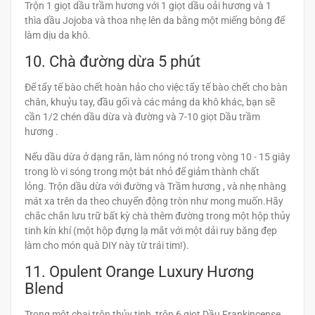
Trộn 1 giọt dầu trầm hương với 1 giọt dầu oải hương và 1
thìa dầu Jojoba và thoa nhẹ lên da bằng một miếng bông để
làm dịu da khô.
10. Chà đường dừa 5 phút
Để tẩy tế bào chết hoàn hảo cho việc tẩy tế bào chết cho bàn
chân, khuỷu tay, đầu gối và các mảng da khô khác, bạn sẽ
cần 1/2 chén dầu dừa và đường và 7-10 giọt Dầu trầm
hương .
Nếu dầu dừa ở dạng rắn, làm nóng nó trong vòng 10 - 15 giây
trong lò vi sóng trong một bát nhỏ để giảm thành chất
lỏng. Trộn dầu dừa với đường và Trầm hương , và nhẹ nhàng
mát xa trên da theo chuyển động tròn như mong muốn.Hãy
chắc chắn lưu trữ bất kỳ chà thêm đường trong một hộp thủy
tinh kín khí (một hộp đựng lạ mắt với một dải ruy băng đẹp
làm cho món quà DIY này từ trái tim!).
11. Opulent Orange Luxury Hương
Blend
Trong một chai trộn thủy tinh, trộn 6 giọt Dầu Frankincense