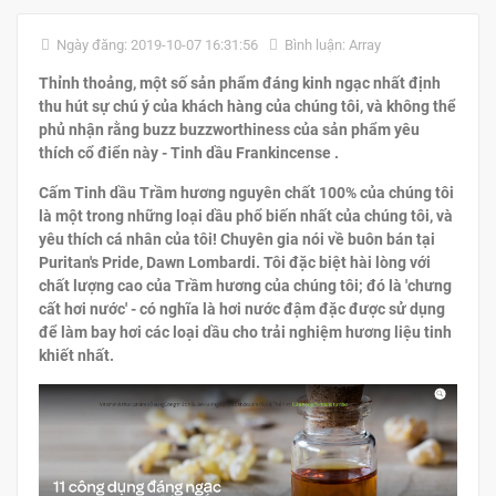
Ngày đăng: 2019-10-07 16:31:56
Bình luận: Array
Thỉnh thoảng, một số sản phẩm đáng kinh ngạc nhất định
thu hút sự chú ý của khách hàng của chúng tôi, và không thể
phủ nhận rằng buzz buzzworthiness của sản phẩm yêu
thích cổ điển này - Tinh dầu Frankincense .
Cấm Tinh dầu Trầm hương nguyên chất 100% của chúng tôi
là một trong những loại dầu phổ biến nhất của chúng tôi, và
yêu thích cá nhân của tôi! Chuyên gia nói về buôn bán tại
Puritan's Pride, Dawn Lombardi. Tôi đặc biệt hài lòng với
chất lượng cao của Trầm hương của chúng tôi; đó là 'chưng
cất hơi nước' - có nghĩa là hơi nước đậm đặc được sử dụng
để làm bay hơi các loại dầu cho trải nghiệm hương liệu tinh
khiết nhất.