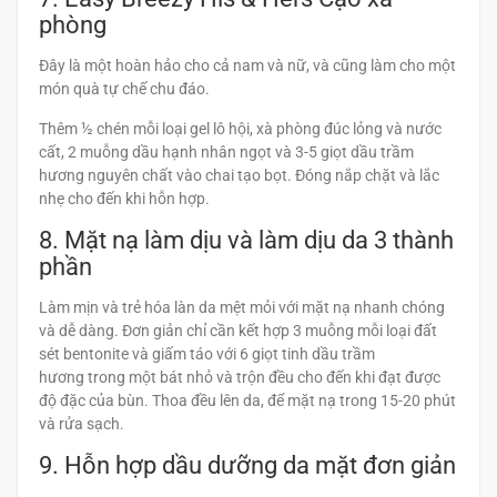
phòng
Đây là một hoàn hảo cho cả nam và nữ, và cũng làm cho một
món quà tự chế chu đáo.
Thêm ½ chén mỗi loại gel lô hội, xà phòng đúc lỏng và nước
cất, 2 muỗng dầu hạnh nhân ngọt và 3-5 giọt dầu trầm
hương nguyên chất vào chai tạo bọt. Đóng nắp chặt và lắc
nhẹ cho đến khi hỗn hợp.
8. Mặt nạ làm dịu và làm dịu da 3 thành
phần
Làm mịn và trẻ hóa làn da mệt mỏi với mặt nạ nhanh chóng
và dễ dàng. Đơn giản chỉ cần kết hợp 3 muỗng mỗi loại đất
sét bentonite và giấm táo với 6 giọt tinh dầu trầm
hương trong một bát nhỏ và trộn đều cho đến khi đạt được
độ đặc của bùn. Thoa đều lên da, để mặt nạ trong 15-20 phút
và rửa sạch.
9. Hỗn hợp dầu dưỡng da mặt đơn giản