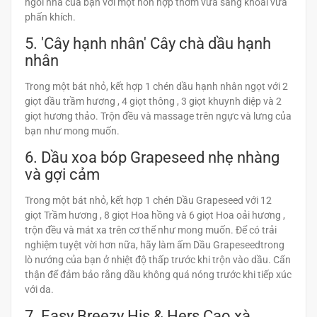
ngôi nhà của bạn với một hỗn hợp thơm vừa sảng khoái vừa
phấn khích.
5. 'Cây hạnh nhân' Cây chà dầu hạnh
nhân
Trong một bát nhỏ, kết hợp 1 chén dầu hạnh nhân ngọt với 2
giọt dầu trầm hương , 4 giọt thông , 3 giọt khuynh diệp và 2
giọt hương thảo. Trộn đều và massage trên ngực và lưng của
bạn như mong muốn.
6. Dầu xoa bóp Grapeseed nhẹ nhàng
và gợi cảm
Trong một bát nhỏ, kết hợp 1 chén Dầu Grapeseed với 12
giọt Trầm hương , 8 giọt Hoa hồng và 6 giọt Hoa oải hương ,
trộn đều và mát xa trên cơ thể như mong muốn. Để có trải
nghiệm tuyệt vời hơn nữa, hãy làm ấm Dầu Grapeseedtrong
lò nướng của bạn ở nhiệt độ thấp trước khi trộn vào dầu. Cẩn
thận để đảm bảo rằng dầu không quá nóng trước khi tiếp xúc
với da.
7. Easy Breezy His & Hers Cạo xà