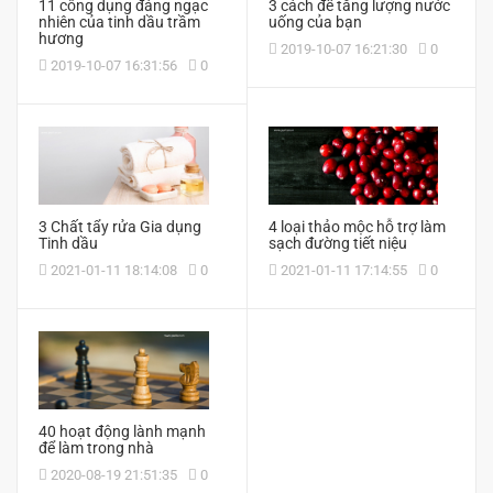
11 công dụng đáng ngạc
3 cách để tăng lượng nước
nhiên của tinh dầu trầm
uống của bạn
hương
2019-10-07 16:21:30
0
2019-10-07 16:31:56
0
3 Chất tẩy rửa Gia dụng
4 loại thảo mộc hỗ trợ làm
Tinh dầu
sạch đường tiết niệu
2021-01-11 18:14:08
0
2021-01-11 17:14:55
0
40 hoạt động lành mạnh
để làm trong nhà
2020-08-19 21:51:35
0