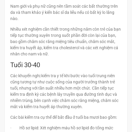
Nam giới và phụ nữ cũng nên tầm soát các bất thường trên
da và tham khảo ý kiến ​​bác sĩ da liễu nếu có bất kỳ lo lắng
nào.
Nhiều xét nghiệm cần thiết trong những năm còn trẻ của bạn
tiếp tục thường xuyên trong suốt phần đời còn lại của bạn,
bao gồm chăm sóc răng miệng tiêu chuẩn, chăm sóc mắt,
kiểm tra huyết áp, kiểm tra cholesterol và các xét nghiệm cá
nhân cho nam và nữ.
Tuổi 30-40
Các khuyến nghị kiểm tra y tế khi bước vào tuổi trung niên
cũng tương tự như cuộc sống của người trưởng thành trẻ
tuổi, nhưng với tần suất nhiều hơn một chút. Cần tiếp tục
kiểm tra định kỳ các bệnh lây truyền qua đường tình dục và
nhiễm trùng, bên cạnh việc chăm sóc răng miệng, chăm sóc
mắt và kiểm tra huyết áp thường xuyên.
Các bài kiểm tra cụ thể để bắt đầu ở tuổi ba mươi bao gồm:
· Hồ sơ lipid: Xét nghiệm máu hồ sơ lipid đo tổng mức