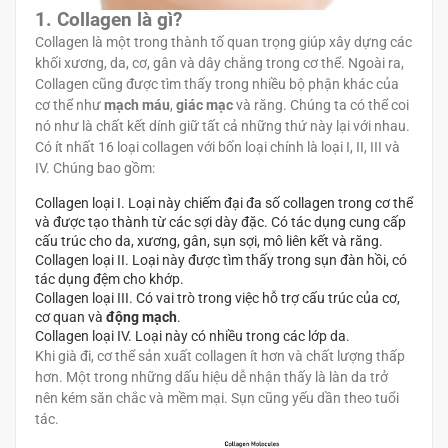
1. Collagen là gì?
Collagen là một trong thành tố quan trọng giúp xây dựng các
khối xương, da, cơ, gân và dây chằng trong cơ thể. Ngoài ra,
Collagen cũng được tìm thấy trong nhiều bộ phận khác của
cơ thể như
mạch máu
,
giác mạc
và răng. Chúng ta có thể coi
nó như là chất kết dính giữ tất cả những thứ này lại với nhau.
Có ít nhất 16 loại collagen với bốn loại chính là loại I, II, III và
IV. Chúng bao gồm:
Collagen loại I. Loại này chiếm đại đa số collagen trong cơ thể
và được tạo thành từ các sợi dày đặc. Có tác dụng cung cấp
cấu trúc cho da, xương, gân, sụn sợi, mô liên kết và răng.
Collagen loại II. Loại này được tìm thấy trong sụn đàn hồi, có
tác dụng đệm cho khớp.
Collagen loại III. Có vai trò trong việc hỗ trợ cấu trúc của cơ,
cơ quan và
động mạch
.
Collagen loại IV. Loại này có nhiều trong các lớp da.
Khi già đi, cơ thể sản xuất collagen ít hơn và chất lượng thấp
hơn. Một trong những dấu hiệu dễ nhận thấy là làn da trở
nên kém săn chắc và mềm mại. Sụn ​​cũng yếu dần theo tuổi
tác.