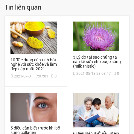
Tin liên quan
3 Lý do tại sao chúng ta
10 Tác dụng của tinh bột
cần kế sữa cho cuộc sống
nghệ với sức khỏe và làm
(milk thistle)
đẹp cập nhật 2021
2021-05-18 23:08:47
0
2021-07-31 17:07:01
0
5 điều cần biết trước khi bổ
sung collagen
6 Điều Nên Biết Về Lutein