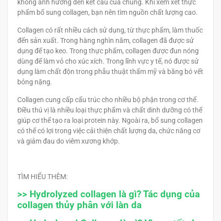
không ảnh hưởng đến kết cấu của chúng. Khi xem xét thực
phẩm bổ sung collagen, bạn nên tìm nguồn chất lượng cao.
Collagen có rất nhiều cách sử dụng, từ thực phẩm, làm thuốc
đến sản xuất. Trong hàng nghìn năm, collagen đã được sử
dụng để tạo keo. Trong thực phẩm, collagen được đun nóng
dùng để làm vỏ cho xúc xích. Trong lĩnh vực y tế, nó được sử
dụng làm chất độn trong phẫu thuật thẩm mỹ và băng bó vết
bỏng nặng.
Collagen cung cấp cấu trúc cho nhiều bộ phận trong cơ thể.
Điều thú vị là nhiều loại thực phẩm và chất dinh dưỡng có thể
giúp cơ thể tạo ra loại protein này. Ngoài ra, bổ sung collagen
có thể có lợi trong việc cải thiện chất lượng da, chức năng cơ
và giảm đau do viêm xương khớp.
TÌM HIỂU THÊM:
>>
Hydrolyzed collagen là gì? Tác dụng của
collagen thủy phân với làn da