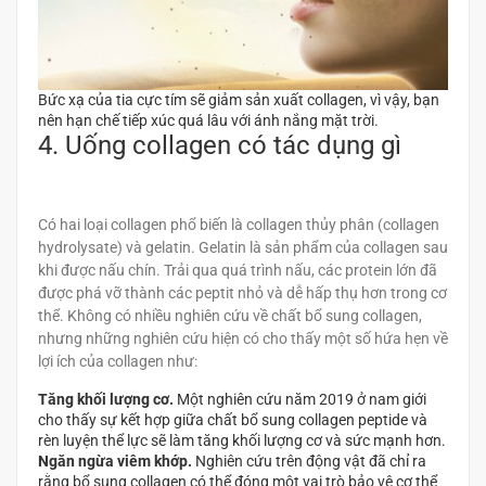
Bức xạ của tia cực tím sẽ giảm sản xuất collagen, vì vậy, bạn
nên hạn chế tiếp xúc quá lâu với ánh nắng mặt trời.
4. Uống collagen có tác dụng gì
Có hai loại collagen phổ biến là collagen thủy phân (collagen
hydrolysate) và gelatin. Gelatin là sản phẩm của collagen sau
khi được nấu chín. Trải qua quá trình nấu, các protein lớn đã
được phá vỡ thành các peptit nhỏ và dễ hấp thụ hơn trong cơ
thể. Không có nhiều nghiên cứu về chất bổ sung collagen,
nhưng những nghiên cứu hiện có cho thấy một số hứa hẹn về
lợi ích của collagen như:
Tăng khối lượng cơ.
Một nghiên cứu năm 2019 ở nam giới
cho thấy sự kết hợp giữa chất bổ sung collagen peptide và
rèn luyện thể lực sẽ làm tăng khối lượng cơ và sức mạnh hơn.
Ngăn ngừa
viêm khớp
.
Nghiên cứu trên động vật đã chỉ ra
rằng bổ sung collagen có thể đóng một vai trò bảo vệ cơ thể