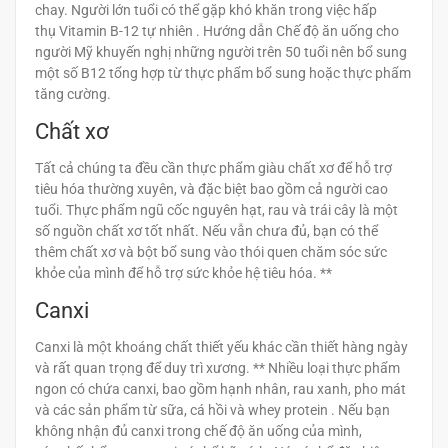
chay. Người lớn tuổi có thể gặp khó khăn trong việc hấp
thụ Vitamin B-12 tự nhiên . Hướng dẫn Chế độ ăn uống cho
người Mỹ khuyến nghị những người trên 50 tuổi nên bổ sung
một số B12 tổng hợp từ thực phẩm bổ sung hoặc thực phẩm
tăng cường.
Chất xơ
Tất cả chúng ta đều cần thực phẩm giàu chất xơ để hỗ trợ
tiêu hóa thường xuyên, và đặc biệt bao gồm cả người cao
tuổi. Thực phẩm ngũ cốc nguyên hạt, rau và trái cây là một
số nguồn chất xơ tốt nhất. Nếu vẫn chưa đủ, bạn có thể
thêm chất xơ và bột bổ sung vào thói quen chăm sóc sức
khỏe của mình để hỗ trợ sức khỏe hệ tiêu hóa. **
Canxi
Canxi là một khoáng chất thiết yếu khác cần thiết hàng ngày
và rất quan trọng để duy trì xương. ** Nhiều loại thực phẩm
ngon có chứa canxi, bao gồm hạnh nhân, rau xanh, pho mát
và các sản phẩm từ sữa, cá hồi và whey protein . Nếu bạn
không nhận đủ canxi trong chế độ ăn uống của mình,