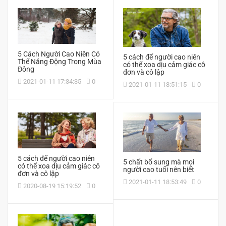
5 Cách Người Cao Niên Có
5 cách để người cao niên
Thể Năng Động Trong Mùa
có thể xoa dịu cảm giác cô
Đông
đơn và cô lập
2021-01-11 17:34:35
0
2021-01-11 18:51:15
0
5 cách để người cao niên
5 chất bổ sung mà mọi
có thể xoa dịu cảm giác cô
người cao tuổi nên biết
đơn và cô lập
2021-01-11 18:53:49
0
2020-08-19 15:19:52
0