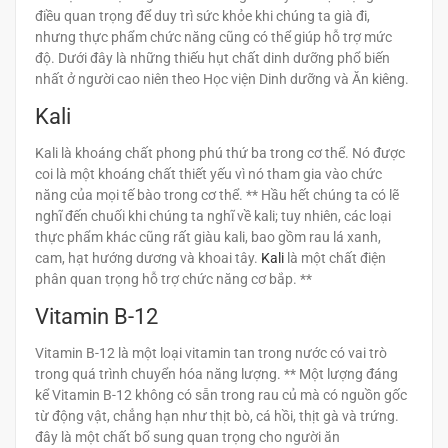
điều quan trọng để duy trì sức khỏe khi chúng ta già đi,
nhưng thực phẩm chức năng cũng có thể giúp hỗ trợ mức
độ. Dưới đây là những thiếu hụt chất dinh dưỡng phổ biến
nhất ở người cao niên theo Học viện Dinh dưỡng và Ăn kiêng.
Kali
Kali là khoáng chất phong phú thứ ba trong cơ thể. Nó được
coi là một khoáng chất thiết yếu vì nó tham gia vào chức
năng của mọi tế bào trong cơ thể. ** Hầu hết chúng ta có lẽ
nghĩ đến chuối khi chúng ta nghĩ về kali; tuy nhiên, các loại
thực phẩm khác cũng rất giàu kali, bao gồm rau lá xanh,
cam, hạt hướng dương và khoai tây.
Kali
là một chất điện
phân quan trọng hỗ trợ chức năng cơ bắp. **
Vitamin B-12
Vitamin B-12 là một loại vitamin tan trong nước có vai trò
trong quá trình chuyển hóa năng lượng. ** Một lượng đáng
kể Vitamin B-12 không có sẵn trong rau củ mà có nguồn gốc
từ động vật, chẳng hạn như thịt bò, cá hồi, thịt gà và trứng.
đây là một chất bổ sung quan trọng cho người ăn