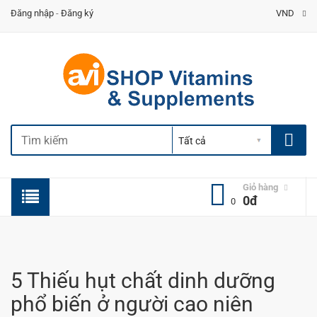
Đăng nhập
-
Đăng ký
VND
Giỏ hàng
0đ
0
5 Thiếu hụt chất dinh dưỡng
phổ biến ở người cao niên