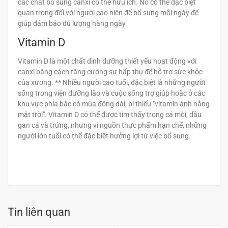
các chất bổ sung canxi có thể hữu ích. Nó có thể đặc biệt
quan trọng đối với người cao niên để bổ sung mỗi ngày để
giúp đảm bảo đủ lượng hàng ngày.
Vitamin D
Vitamin D là một chất dinh dưỡng thiết yếu hoạt động với
canxi bằng cách tăng cường sự hấp thụ để hỗ trợ sức khỏe
của xương. ** Nhiều người cao tuổi, đặc biệt là những người
sống trong viện dưỡng lão và cuộc sống trợ giúp hoặc ở các
khu vực phía bắc có mùa đông dài, bị thiếu "vitamin ánh nắng
mặt trời". Vitamin D có thể được tìm thấy trong cá mòi, dầu
gan cá và trứng, nhưng vì nguồn thực phẩm hạn chế, những
người lớn tuổi có thể đặc biệt hưởng lợi từ việc bổ sung.
Tin liên quan