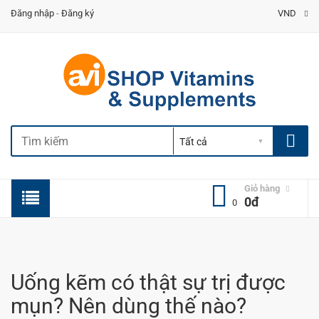
Đăng nhập
-
Đăng ký
VND
Giỏ hàng
0đ
0
Uống kẽm có thật sự trị được
mụn? Nên dùng thế nào?