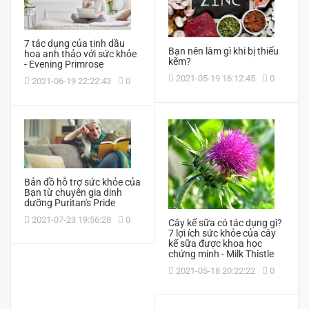
7 tác dụng của tinh dầu
Bạn nên làm gì khi bị thiếu
hoa anh thảo với sức khỏe
kẽm?
- Evening Primrose
2021-05-19 16:12:45
0
2021-06-19 22:22:43
0
Bản đồ hỗ trợ sức khỏe của
Bạn từ chuyên gia dinh
dưỡng Puritan's Pride
2021-07-23 19:56:28
0
Cây kế sữa có tác dụng gì?
7 lợi ích sức khỏe của cây
kế sữa được khoa học
chứng minh - Milk Thistle
2021-05-18 20:22:22
0