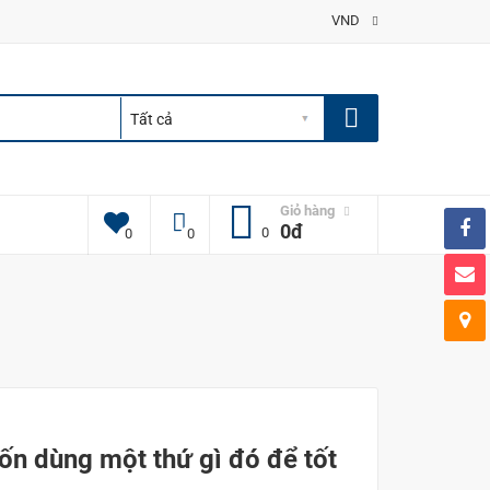
VND
Giỏ hàng
0đ
0
0
0
ốn dùng một thứ gì đó để tốt