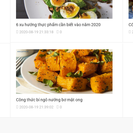
6 xu hướng thực phẩm cần biết vào năm 2020
Cô
2020-08-19 21:33:18
0
2
Công thức bí ngô nướng bơ mật ong
2020-08-19 21:39:02
0