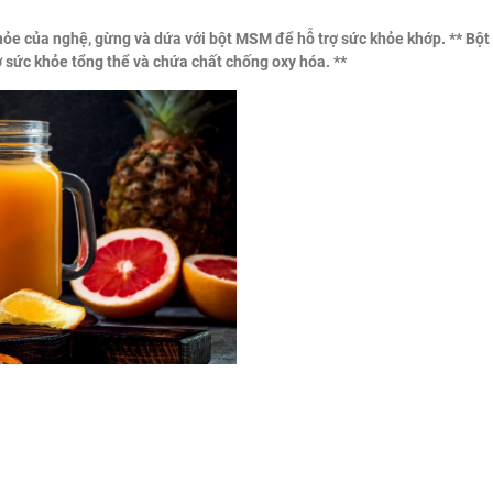
khỏe của nghệ, gừng và dứa với bột MSM để hỗ trợ sức khỏe khớp. ** Bột
rợ sức khỏe tổng thể và chứa chất chống oxy hóa. **