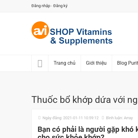
Đăng nhập
-
Đăng ký
Trang chủ
Giới thiệu
Blog Puri
Thuốc bổ khớp dứa với n
Ngày đăng: 2021-01-11 10:59:12
Bình luận: Array
Bạn có phải là người gặp khó 
cho sức khỏe khớp?