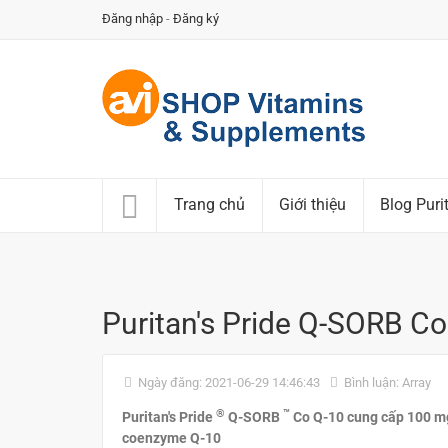
Đăng nhập
-
Đăng ký
Trang chủ
Giới thiệu
Blog Puri
Puritan's Pride Q-SORB 
Ngày đăng: 2021-06-29 14:46:43
Bình luận: Array
®
™
Puritan's Pride
Q-SORB
Co Q-10 cung cấp 100 m
coenzyme Q-10