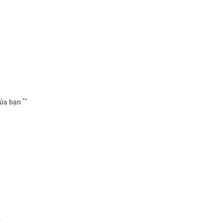
**
của bạn
*