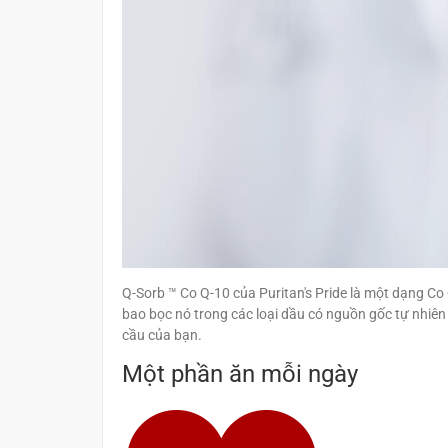
Q-Sorb ™ Co Q-10 của Puritan's Pride là một dạng Co
bao bọc nó trong các loại dầu có nguồn gốc tự nhiên
cầu của bạn.
Một phần ăn mỗi ngày