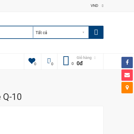
VND
Giỏ hàng
0đ
0
0
0
e Q-10