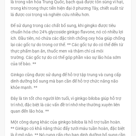
là trong văn hóa Trung Quốc, bạch quả được tôn sùng vì hạt,
trong khi trong thực tiễn hiện đại ở phương Tây, chiết xuất từ ​​
lá được coi trọng và nghiên cứu nhiều hơn.
Để sử dụng trong các chất bổ sung, khi gingko được tiêu
chuẩn hóa cho 24% glycoside ginkgo flavone, nó có nhiều lợi
ích. Đầu tiên, nó chứa các đặc tính chống oxy hóa giúp chống
lại các gốc tự do trong cơ thể. ** Các gốc tự do có thể đến từ
thực phẩm bạn ăn, thuốc men và thậm chí cả môi
trường. Các gốc tự do có thể góp phần vào sự lão hóa sớm
của tế bào. **
Ginkgo cũng được sử dụng để hỗ trợ tập trung và cung cấp
dinh dưỡng bổ sung mà bạn cần để hỗ trợ chức năng não
khỏe mạnh. **
Đây là tin tốt cho người lớn tuổi, vì ginkgo biloba giúp hỗ trợ
trí nhớ, đặc biệt là các vấn đề trí nhớ nhẹ thường xuyên liên
quan đến lão hóa. **
Một công dụng khác của ginkgo biloba là hỗ trợ tuần hoàn.
** Ginkgo có khả năng thúc đẩy tưới máu tuần hoàn, đặc biệt
là ở mô não. ** Nó cung cấp cho bạn dinh dưỡng bổ sung cần