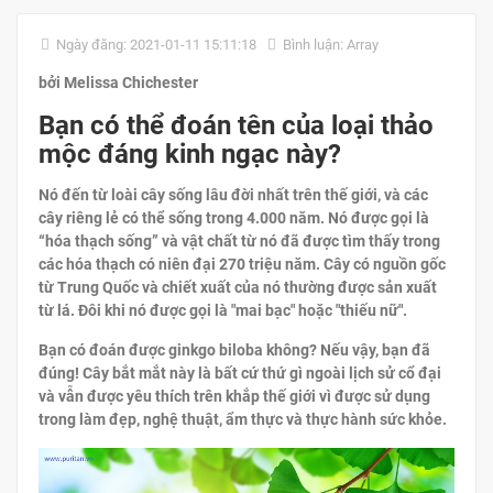
Ngày đăng: 2021-01-11 15:11:18
Bình luận: Array
bởi Melissa Chichester
Bạn có thể đoán tên của loại thảo
mộc đáng kinh ngạc này?
Nó đến từ loài cây sống lâu đời nhất trên thế giới, và các
cây riêng lẻ có thể sống trong 4.000 năm. Nó được gọi là
“hóa thạch sống” và vật chất từ ​​nó đã được tìm thấy trong
các hóa thạch có niên đại 270 triệu năm. Cây có nguồn gốc
từ Trung Quốc và chiết xuất của nó thường được sản xuất
từ ​​lá. Đôi khi nó được gọi là "mai bạc" hoặc "thiếu nữ".
Bạn có đoán được ginkgo biloba không? Nếu vậy, bạn đã
đúng! Cây bắt mắt này là bất cứ thứ gì ngoài lịch sử cổ đại
và vẫn được yêu thích trên khắp thế giới vì được sử dụng
trong làm đẹp, nghệ thuật, ẩm thực và thực hành sức khỏe.