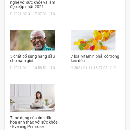
nghệ với sức khỏe và làm
đẹp cập nhật 2021
2021-07-31 17:07:01
0
5 chất bổ sung hàng đầu
7 loại vitamin phải có trong
cho nam giới
kẹo dẻo
2021-01-11 14:58:51
0
2021-01-11 16:37:03
0
7 tác dụng của tinh dầu
hoa anh thảo với sức khỏe
- Evening Primrose