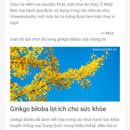
cháo và niềm vui của Đức Phật, một món ăn chay. Ở Nhật
Bản, hạt bạch quả được sử dụng trong các món ăn như
chawanmushi, một món ăn từ trứng được làm mặn thay vì
ngọt.
>> Mua
toàn bộ lựa chọn bổ sung ginkgo biloba của chúng tôi
Ginkgo biloba lợi ích cho sức khỏe
Ginkgo biloba đã được kết hợp trong các thực hành sức khỏe
truyền thống của Trung Quốc trong nhiều thế kỷ. Điều thú vị