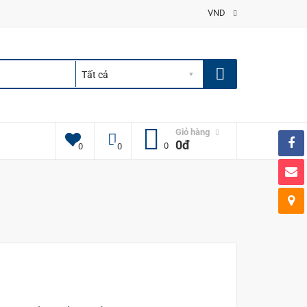
VND
Giỏ hàng
0đ
0
0
0