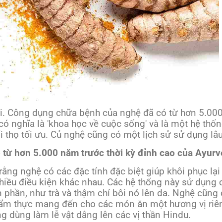
. Công dụng chữa bệnh của nghệ đã có từ hơn 5.000 
có nghĩa là 'khoa học về cuộc sống' và là một hệ th
ổi thọ tối ưu. Củ nghệ cũng có một lịch sử sử dụng lâ
từ hơn 5.000 năm trước thời kỳ đỉnh cao của Ayur
 rằng nghệ có các đặc tính đặc biệt giúp khôi phục lạ
hiều điều kiện khác nhau. Các hệ thống này sử dụng
n phần, như trà và thậm chí bôi nó lên da. Nghệ cũng
 ẩm thực mang đến cho các món ăn một hương vị riêng 
 dùng làm lễ vật dâng lên các vị thần Hindu.