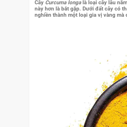
Cây
Curcuma longa
là loại cây lâu nă
này hơn là bắt gặp. Dưới đất cây có t
nghiền thành một loại gia vị vàng mà 