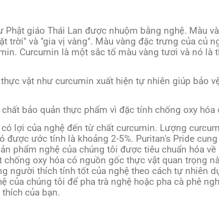
sư Phật giáo Thái Lan được nhuộm bằng nghệ. Màu v
 trời" và "gia vị vàng". Màu vàng đặc trưng của củ n
min. Curcumin là một sắc tố màu vàng tươi và nó là 
hực vật như curcumin xuất hiện tự nhiên giúp bảo vệ
chất bảo quản thực phẩm vì đặc tính chống oxy hóa 
g có lợi của nghệ đến từ chất curcumin. Lượng curcu
 được ước tính là khoảng 2-5%. Puritan's Pride cung
 sản phẩm nghệ của chúng tôi được tiêu chuẩn hóa v
t chống oxy hóa có nguồn gốc thực vật quan trọng nà
người thích tính tốt của nghệ theo cách tự nhiên dự
ệ của chúng tôi để pha trà nghệ hoặc pha cà phê ngh
 thích của bạn.