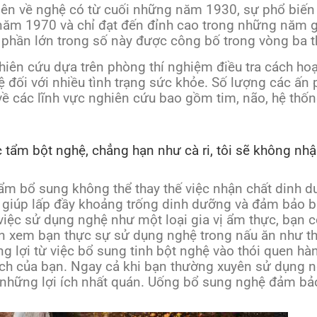
 tiên về nghệ có từ cuối những năm 1930, sự phổ biế
năm 1970 và chỉ đạt đến đỉnh cao trong những năm 
 phần lớn trong số này được công bố trong vòng ba t
iên cứu dựa trên phòng thí nghiệm điều tra cách ho
hệ đối với nhiều tình trạng sức khỏe. Số lượng các 
 về các lĩnh vực nghiên cứu bao gồm tim, não, hệ thố
 tẩm bột nghệ, chẳng hạn như cà ri, tôi sẽ không nhậ
ẩm bổ sung không thể thay thế việc nhận chất dinh 
 giúp lấp đầy khoảng trống dinh dưỡng và đảm bảo 
 việc sử dụng nghệ như một loại gia vị ẩm thực, bạn 
n xem bạn thực sự sử dụng nghệ trong nấu ăn như thế
ng lợi từ việc bổ sung tinh bột nghệ vào thói quen h
ch của bạn. Ngay cả khi bạn thường xuyên sử dụng n
 những lợi ích nhất quán. Uống bổ sung nghệ đảm bả