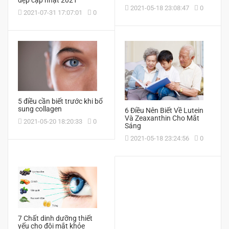
2021-05-18 23:08:47
0
2021-07-31 17:07:01
0
5 điều cần biết trước khi bổ
sung collagen
6 Điều Nên Biết Về Lutein
Và Zeaxanthin Cho Mắt
2021-05-20 18:20:33
0
Sáng
2021-05-18 23:24:56
0
7 Chất dinh dưỡng thiết
yếu cho đôi mắt khỏe