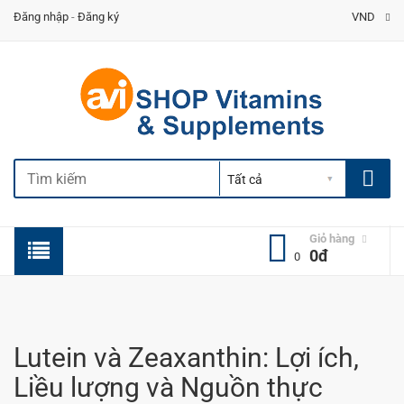
Đăng nhập
-
Đăng ký
VND
Giỏ hàng
0đ
0
Lutein và Zeaxanthin: Lợi ích,
Liều lượng và Nguồn thực