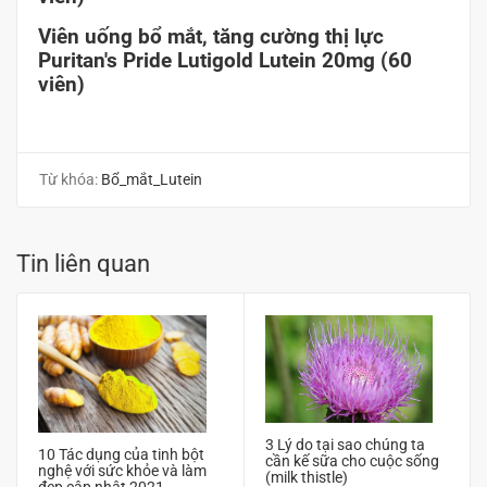
Viên uống bổ mắt, tăng cường thị lực
Puritan's Pride Lutigold Lutein 20mg (60
viên)
Từ khóa:
Bổ_mắt_Lutein
Tin liên quan
3 Lý do tại sao chúng ta
10 Tác dụng của tinh bột
cần kế sữa cho cuộc sống
nghệ với sức khỏe và làm
(milk thistle)
đẹp cập nhật 2021