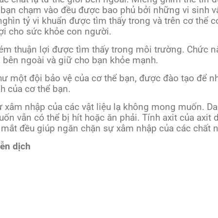
ứ bạn chạm vào đều được bao phủ bởi những vi sinh vậ
 nghìn tỷ vi khuẩn được tìm thấy trong và trên cơ thể
ợi cho sức khỏe con người.
kém thuận lợi được tìm thấy trong môi trường. Chức 
a bên ngoài và giữ cho bạn khỏe mạnh.
ư một đội bảo vệ của cơ thể bạn, được đào tạo để nh
h của cơ thể bạn.
ự xâm nhập của các vật liệu lạ không mong muốn. Da t
vẫn có thể bị hít hoặc ăn phải. Tính axit của axit 
 mắt đều giúp ngăn chặn sự xâm nhập của các chất n
ễn dịch