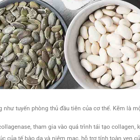
g như tuyến phòng thủ đầu tiên của cơ thể. Kẽm là mộ
llagenase, tham gia vào quá trình tái tạo collagen, 
úc của tế bào da và niêm mạc, hỗ trợ tính toàn vẹn c