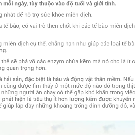
 mỗi ngày, tùy thuộc vào độ tuổi và giới tính.
g nhất để hỗ trợ sức khỏe miễn dịch.
ia tế bào, có vai trò then chốt khi các tế bào miễn d
 miễn dịch cụ thể, chẳng hạn như giúp các loại tế bà
ng.
thể sẽ phá vỡ các enzym chứa kẽm mà nó cho là ít c
ng quan trọng hơn.
và hải sản, đặc biệt là hàu và động vật thân mềm. Nế
m cũng được tìm thấy ở một mức độ nào đó trong thị
, những người ăn chay có thể gặp khó khăn trong việ
 phát hiện là tiêu thụ ít hơn lượng kẽm được khuyế
 giúp lấp đầy những khoảng trống dinh dưỡng đó, và 