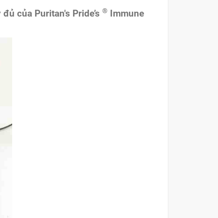
®
đủ của Puritan's Pride’s
Immune