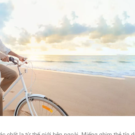
ác chất lạ từ thế giới bên ngoài. Miếng ghim thẻ tín 