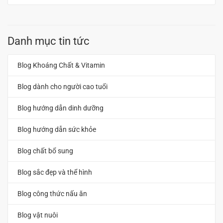
Danh mục tin tức
Blog Khoáng Chất & Vitamin
Blog dành cho người cao tuổi
Blog hướng dẫn dinh dưỡng
Blog hướng dẫn sức khỏe
Blog chất bổ sung
Blog sắc đẹp và thể hình
Blog công thức nấu ăn
Blog vật nuôi