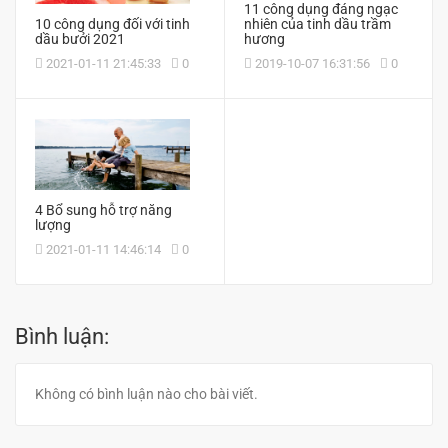
11 công dụng đáng ngạc
nhiên của tinh dầu trầm
10 công dụng đối với tinh
hương
dầu bưởi 2021
2019-10-07 16:31:56
0
2021-01-11 21:45:33
0
4 Bổ sung hỗ trợ năng
lượng
2021-01-11 14:46:14
0
Bình luận:
Không có bình luận nào cho bài viết.