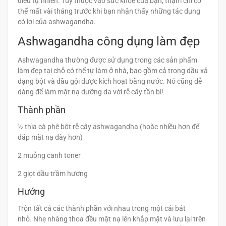
điều tự nhiên. Tùy thuộc vào sức khỏe của bạn, thậm chí có
thể mất vài tháng trước khi bạn nhận thấy những tác dụng
có lợi của ashwagandha.
Ashwagandha công dụng làm đẹp
Ashwagandha thường được sử dụng trong các sản phẩm
làm đẹp tại chỗ có thể tự làm ở nhà, bao gồm cả trong dầu xả
dạng bột và dầu gội được kích hoạt bằng nước. Nó cũng dễ
dàng để làm mặt nạ dưỡng da với rễ cây tần bì!
Thành phần
½ thìa cà phê bột rễ cây ashwagandha (hoặc nhiều hơn để
đắp mặt nạ dày hơn)
2 muỗng canh toner
2 giọt dầu trầm hương
Hướng
Trộn tất cả các thành phần với nhau trong một cái bát
nhỏ. Nhẹ nhàng thoa đều mặt nạ lên khắp mặt và lưu lại trên