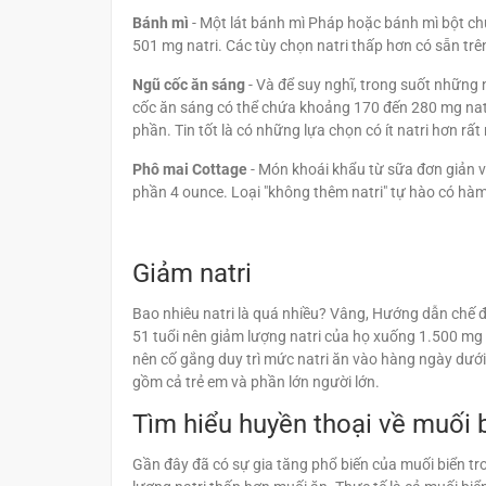
Bánh mì
- Một lát bánh mì Pháp hoặc bánh mì bột chu
501 mg natri. Các tùy chọn natri thấp hơn có sẵn tr
Ngũ cốc ăn sáng
- Và để suy nghĩ, trong suốt những
cốc ăn sáng có thể chứa khoảng 170 đến 280 mg natr
phần. Tin tốt là có những lựa chọn có ít natri hơn r
Phô mai Cottage
- Món khoái khẩu từ sữa đơn giản v
phần 4 ounce. Loại "không thêm natri" tự hào có hàm
Giảm natri
Bao nhiêu natri là quá nhiều? Vâng, Hướng dẫn chế 
51 tuổi nên giảm lượng natri của họ xuống 1.500 mg 
nên cố gắng duy trì mức natri ăn vào hàng ngày dướ
gồm cả trẻ em và phần lớn người lớn.
Tìm hiểu huyền thoại về muối 
Gần đây đã có sự gia tăng phổ biến của muối biển tr