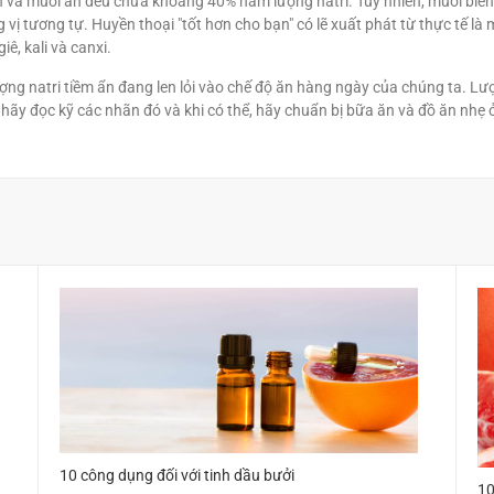
n và muối ăn đều chứa khoảng 40% hàm lượng natri. Tuy nhiên, muối biển 
vị tương tự. Huyền thoại "tốt hơn cho bạn" có lẽ xuất phát từ thực tế l
ê, kali và canxi.
g natri tiềm ẩn đang len lỏi vào chế độ ăn hàng ngày của chúng ta. Lượn
 hãy đọc kỹ các nhãn đó và khi có thể, hãy chuẩn bị bữa ăn và đồ ăn nhẹ 
10 công dụng đối với tinh dầu bưởi
10