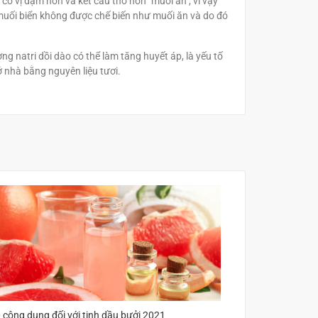
có vị đậm hơn và kết cấu thô hơn "muối ăn", vì vậy
à muối biển không được chế biến như muối ăn và do đó
g natri dồi dào có thể làm tăng huyết áp, là yếu tố
ở nhà bằng nguyên liệu tươi.
 công dụng đối với tinh dầu bưởi 2021