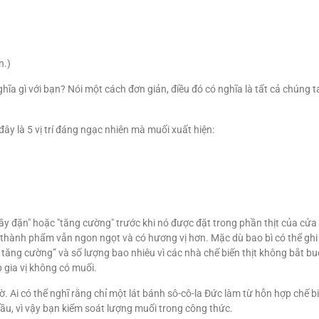
n.)
ghĩa gì với bạn? Nói một cách đơn giản, điều đó có nghĩa là tất cả chún
ây là 5 vị trí đáng ngạc nhiên mà muối xuất hiện:
đầy đặn" hoặc "tăng cường" trước khi nó được đặt trong phần thịt của c
úp thành phẩm vẫn ngon ngọt và có hương vị hơn. Mặc dù bao bì có thể gh
ăng cường” và số lượng bao nhiêu vì các nhà chế biến thịt không bắt buộc
 gia vị không có muối.
ờ. Ai có thể nghĩ rằng chỉ một lát bánh sô-cô-la Đức làm từ hỗn hợp chế 
đầu, vì vậy bạn kiểm soát lượng muối trong công thức.