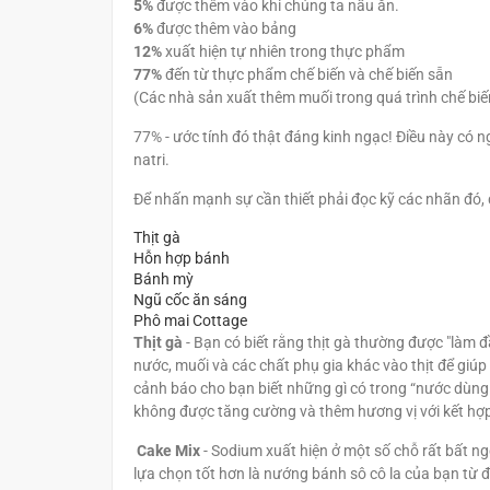
5%
được thêm vào khi chúng ta nấu ăn.
6%
được thêm vào bảng
12%
xuất hiện tự nhiên trong thực phẩm
77%
đến từ thực phẩm chế biến và chế biến sẵn
(Các nhà sản xuất thêm muối trong quá trình chế biế
77% - ước tính đó thật đáng kinh ngạc! Điều này có n
natri.
Để nhấn mạnh sự cần thiết phải đọc kỹ các nhãn đó, đ
Thịt gà
Hỗn hợp bánh
Bánh mỳ
Ngũ cốc ăn sáng
Phô mai Cottage
Thịt gà
- Bạn có biết rằng thịt gà thường được "làm 
nước, muối và các chất phụ gia khác vào thịt để gi
cảnh báo cho bạn biết những gì có trong “nước dùng t
không được tăng cường và thêm hương vị với kết hợp
Cake Mix
- Sodium xuất hiện ở một số chỗ rất bất ng
lựa chọn tốt hơn là nướng bánh sô cô la của bạn từ 