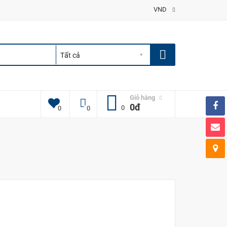
VND
Giỏ hàng
0đ
0
0
0