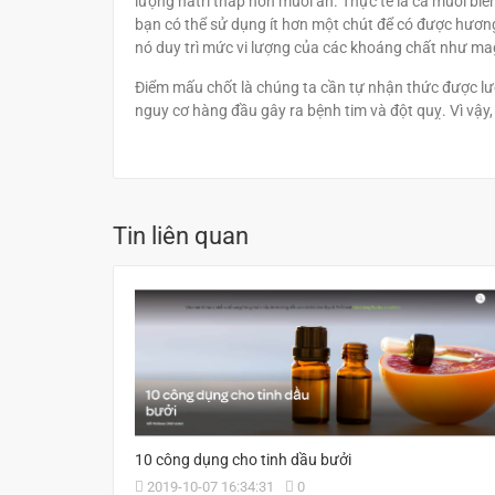
lượng natri thấp hơn muối ăn. Thực tế là cả muối biể
bạn có thể sử dụng ít hơn một chút để có được hương 
nó duy trì mức vi lượng của các khoáng chất như magi
Điểm mấu chốt là chúng ta cần tự nhận thức được lượn
nguy cơ hàng đầu gây ra bệnh tim và đột quỵ. Vì vậy,
Tin liên quan
10 công dụng cho tinh dầu bưởi
2019-10-07 16:34:31
0