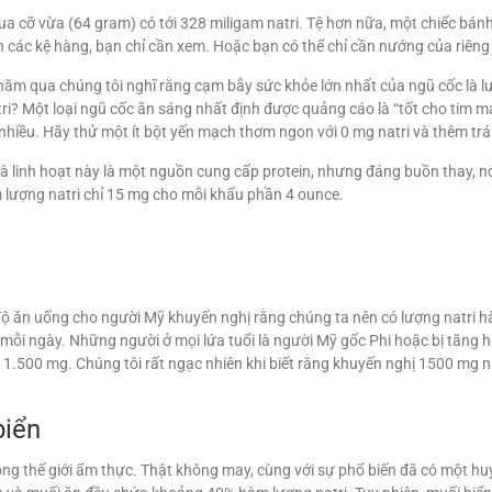
a cỡ vừa (64 gram) có tới 328 miligam natri. Tệ hơn nữa, một chiếc bánh
ên các kệ hàng, bạn chỉ cần xem. Hoặc bạn có thể chỉ cần nướng của riêng
 năm qua chúng tôi nghĩ rằng cạm bẫy sức khỏe lớn nhất của ngũ cốc là 
i? Một loại ngũ cốc ăn sáng nhất định được quảng cáo là “tốt cho tim m
ất nhiều. Hãy thử một ít bột yến mạch thơm ngon với 0 mg natri và thêm t
à linh hoạt này là một nguồn cung cấp protein, nhưng đáng buồn thay, 
 lượng natri chỉ 15 mg cho mỗi khẩu phần 4 ounce.
độ ăn uống cho người Mỹ khuyến nghị rằng chúng ta nên có lượng natri 
mỗi ngày. Những người ở mọi lứa tuổi là người Mỹ gốc Phi hoặc bị tăng 
i 1.500 mg. Chúng tôi rất ngạc nhiên khi biết rằng khuyến nghị 1500 m
biển
ong thế giới ẩm thực. Thật không may, cùng với sự phổ biến đã có một h