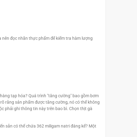
g ta nên đọc nhãn thực phẩm để kiểm tra hàm lượng
ửa hàng tạp hóa? Quá trình "tăng cường" bao gồm bơm
i rõ rằng sản phẩm được tăng cường, nó có thể không
 phải ghi thông tin này trên bao bì. Chọn thịt gà
biến sẵn có thể chứa 362 miligam natri đáng kể? Một