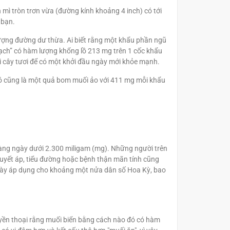
 mì tròn trơn vừa (đường kính khoảng 4 inch) có tới
 bạn.
lượng đường dư thừa. Ai biết rằng một khẩu phần ngũ
ạch” có hàm lượng khổng lồ 213 mg trên 1 cốc khẩu
rái cây tươi để có một khởi đầu ngày mới khỏe mạnh.
nó cũng là một quả bom muối ảo với 411 mg mỗi khẩu
hàng ngày dưới 2.300 miligam (mg). Những người trên
huyết áp, tiểu đường hoặc bệnh thận mãn tính cũng
g này áp dụng cho khoảng một nửa dân số Hoa Kỳ, bao
uyền thoại rằng muối biển bằng cách nào đó có hàm