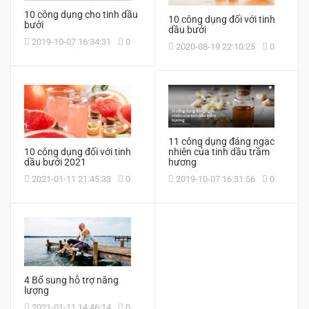
10 công dụng cho tinh dầu
10 công dụng đối với tinh
bưởi
dầu bưởi
2019-10-07 16:34:31
0
2020-08-19 22:10:25
0
11 công dụng đáng ngạc
nhiên của tinh dầu trầm
10 công dụng đối với tinh
hương
dầu bưởi 2021
2019-10-07 16:31:56
0
2021-01-11 21:45:33
0
4 Bổ sung hỗ trợ năng
lượng
2021-01-11 14:46:14
0