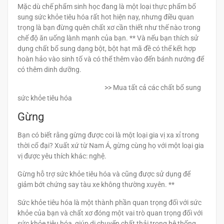
Mặc dù chế phẩm sinh học đang là một loại thực phẩm bổ
sung sức khỏe tiêu hóa rất hot hiện nay, nhưng điều quan
trọng là bạn đừng quên chất xơ cần thiết như thế nào trong
chế độ ăn uống lành mạnh của bạn. ** Và nếu bạn thích sử
dụng chất bổ sung dạng bột, bột hạt mã đề có thể kết hợp
hoàn hảo vào sinh tố và có thể thêm vào đến bánh nướng để
có thêm dinh dưỡng.
>> Mua tất cả các chất bổ sung
sức khỏe tiêu hóa
Gừng
Bạn có biết rằng gừng được coi là một loại gia vị xa xỉ trong
thời cổ đại? Xuất xứ từ Nam Á, gừng cùng họ với một loại gia
vị được yêu thích khác: nghệ.
Gừng hỗ trợ sức khỏe tiêu hóa và cũng được sử dụng để
giảm bớt chứng say tàu xe không thường xuyên. **
Sức khỏe tiêu hóa là một thành phần quan trọng đối với sức
khỏe của bạn và chất xơ đóng một vai trò quan trọng đối với
sức khỏe tiêu hóa, giúp di chuyển chất thải trong hệ thống