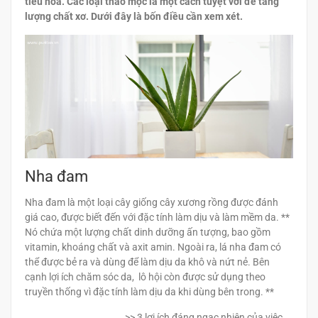
tiêu hóa. Các loại thảo mộc là một cách tuyệt vời để tăng
lượng chất xơ. Dưới đây là bốn điều cần xem xét.
Nha đam
Nha đam là một loại cây giống cây xương rồng được đánh
giá cao, được biết đến với đặc tính làm dịu và làm mềm da. **
Nó chứa một lượng chất dinh dưỡng ấn tượng, bao gồm
vitamin, khoáng chất và axit amin. Ngoài ra, lá nha đam có
thể được bẻ ra và dùng để làm dịu da khô và nứt nẻ. Bên
cạnh lợi ích chăm sóc da, lô hội còn được sử dụng theo
truyền thống vì đặc tính làm dịu da khi dùng bên trong. **
>> 3 lợi ích đáng ngạc nhiên của việc