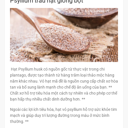
Psyllium trấu hạt giống bột
Hạt Psyllium husk có nguồn gốc từ thực vật trong chi
plantago, được tạo thành từ hàng trăm loại thảo mộc hàng
năm khác nhau. Vỏ hạt mã đề là nguồn cung cấp chất xơ hòa
tan và bổ sung lành mạnh cho chế độ ăn uống của bạn. **
Chất xơ hỗ trợ tiêu hóa một cách tự nhiên và cho phép cơ thể
bạn hấp thụ nhiều chất dinh dưỡng hơn. **
Ngoài các lợi ích tiêu hóa, hạt vỏ psyllium hỗ trợ sức khỏe tim
mạch và giúp duy trì lượng đường trong máu ở mức bình
thường. **