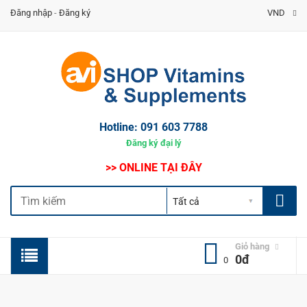
Đăng nhập
-
Đăng ký
VND
Hotline:
091 603 7788
Đăng ký đại lý
>> ONLINE TẠI ĐÂY
Giỏ hàng
0đ
0