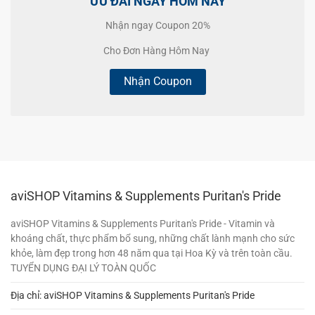
ƯU ĐÃI NGÀY HÔM NAY
Nhận ngay Coupon 20%
Cho Đơn Hàng Hôm Nay
Nhận Coupon
aviSHOP Vitamins & Supplements Puritan's Pride
aviSHOP Vitamins & Supplements Puritan's Pride - Vitamin và
khoáng chất, thực phẩm bổ sung, những chất lành mạnh cho sức
khỏe, làm đẹp trong hơn 48 năm qua tại Hoa Kỳ và trên toàn cầu.
TUYỂN DỤNG ĐẠI LÝ TOÀN QUỐC
Địa chỉ: aviSHOP Vitamins & Supplements Puritan's Pride